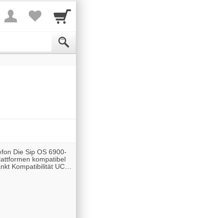
fon Die Sip OS 6900-
plattformen kompatibel
kt Kompatibilität UC-
 daher für O