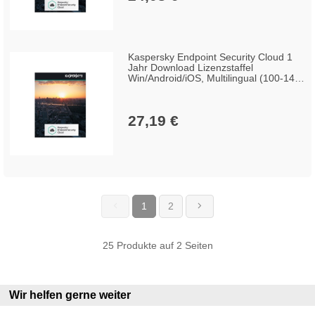
Kaspersky Endpoint Security Cloud 1
Jahr Download Lizenzstaffel
Win/Android/iOS, Multilingual (100-149
Lizenzen)
27,19 €
1
2
(current)
25 Produkte auf 2 Seiten
Wir helfen gerne weiter