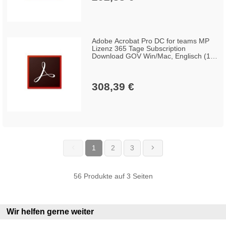
Adobe Acrobat Pro DC for teams MP
Lizenz 365 Tage Subscription
Download GOV Win/Mac, Englisch (1-9
Lizenzen)
308,39 €
1
2
3
(current)
56 Produkte auf 3 Seiten
Wir helfen gerne weiter