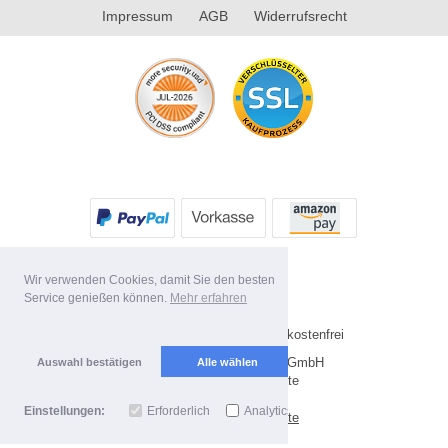
Impressum
AGB
Widerrufsrecht
Wir verwenden Cookies, damit Sie den besten
Service genießen können.
Mehr erfahren
Alle Preise inkl. MwSt. Versandkostenfrei
Copyright 2026 by Future-X GmbH
Auswahl bestätigen
Alle wählen
Mobile Shop by Shopgate
Einstellungen:
Erforderlich
Analytics
Zur klassischen Webseite