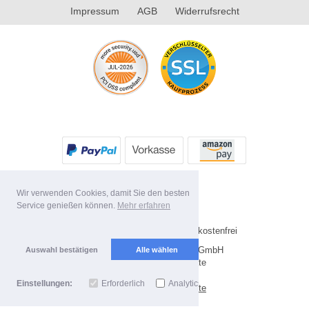
Impressum
AGB
Widerrufsrecht
Wir verwenden Cookies, damit Sie den besten
Service genießen können.
Mehr erfahren
Alle Preise inkl. MwSt. Versandkostenfrei
Copyright 2026 by Future-X GmbH
Auswahl bestätigen
Alle wählen
Mobile Shop by Shopgate
Einstellungen:
Erforderlich
Analytics
Zur klassischen Webseite