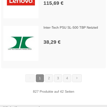
115,69 €
Inter-Tech PSU SL-500 TBP Netzteil
38,29 €
1
2
3
4
(current)
827 Produkte auf 42 Seiten