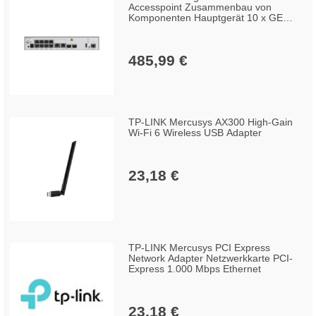
Accesspoint Zusammenbau von
Komponenten Hauptgerät 10 x GE
elektrische Anschlüsse 2 x 10GE
optische mit dem AC/DC-Adapter 12
Wi-Fi 7 6 7 2,4 GHz 5
485,99 €
Tisch-/Wand-/Rack-Montage
TP-LINK Mercusys AX300 High-Gain
Wi-Fi 6 Wireless USB Adapter
23,18 €
TP-LINK Mercusys PCI Express
Network Adapter Netzwerkkarte PCI-
Express 1.000 Mbps Ethernet
23,18 €