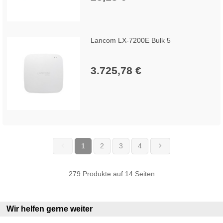
Lancom LX-7200E Bulk 5
3.725,78 €
1
2
3
4
(current)
279 Produkte auf 14 Seiten
Wir helfen gerne weiter