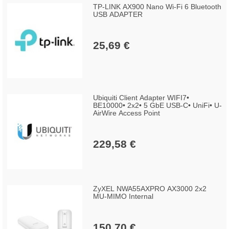
TP-LINK AX900 Nano Wi-Fi 6 Bluetooth
USB ADAPTER
25,69 €
Ubiquiti Client Adapter WIFI7•
BE10000• 2x2• 5 GbE USB-C• UniFi• U-
AirWire Access Point
229,58 €
ZyXEL NWA55AXPRO AX3000 2x2
MU-MIMO Internal
150,70 €