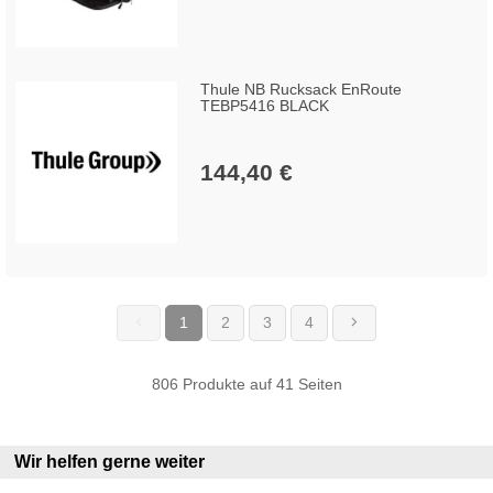
Thule NB Rucksack EnRoute
TEBP5416 BLACK
144,40 €
1
2
3
4
(current)
806 Produkte auf 41 Seiten
Wir helfen gerne weiter