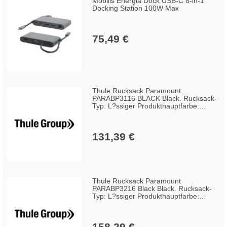
Mobilis Energia Dock USB-C 8-in-1
Docking Station 100W Max
75,49 €
Thule Rucksack Paramount
PARABP3116 BLACK Black. Rucksack-
Typ: L?ssiger Produkthauptfarbe:
Schwarz Stil: Urban. Breite: 320 mm
Tiefe: 190 H?he: 560 mm.
Verpackungsbreite: 350
131,39 €
Verpackungstiefe: 85 Verpackungsh?
he: 510 Material: Nylon Polyester.
Breite des
Thule Rucksack Paramount
PARABP3216 Black Black. Rucksack-
Typ: L?ssiger Produkthauptfarbe:
Schwarz Stil: Urban. Breite: 345 mm
Tiefe: 210 H?he: 515 mm.
Verpackungsbreite: 355
158,29 €
Verpackungstiefe: 95 Verpackungsh?