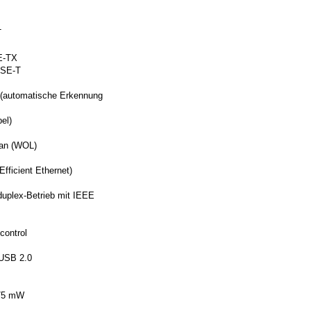
T
E-TX
ASE-T
 (automatische Erkennung
el)
Lan (WOL)
fficient Ethernet)
 duplex-Betrieb mit IEEE
control
 USB 2.0
975 mW