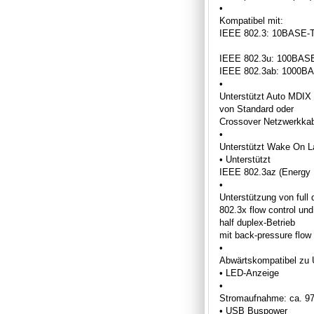
•
Kompatibel mit:
IEEE 802.3: 10BASE-
IEEE 802.3u: 100BAS
IEEE 802.3ab: 1000B
•
Unterstützt Auto MDIX
von Standard oder
Crossover Netzwerkkab
•
Unterstützt Wake On 
• Unterstützt
IEEE 802.3az (Energy E
•
Unterstützung von full
802.3x flow control und
half duplex-Betrieb
mit back-pressure flow 
•
Abwärtskompatibel zu
• LED-Anzeige
•
Stromaufnahme: ca. 
• USB Buspower