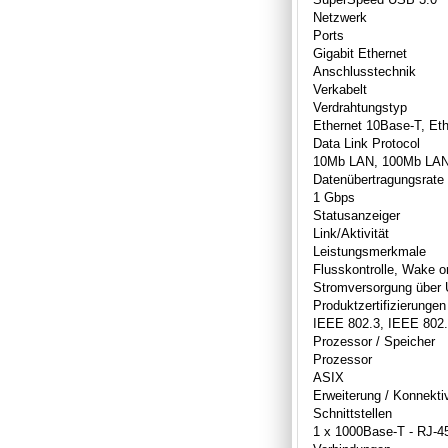
Netzwerk
Ports
Gigabit Ethernet
Anschlusstechnik
Verkabelt
Verdrahtungstyp
Ethernet 10Base-T, Et
Data Link Protocol
10Mb LAN, 100Mb LAN
Datenübertragungsrate
1 Gbps
Statusanzeiger
Link/Aktivität
Leistungsmerkmale
Flusskontrolle, Wake 
Stromversorgung über
Produktzertifizierungen
IEEE 802.3, IEEE 802.
Prozessor / Speicher
Prozessor
ASIX
Erweiterung / Konnektiv
Schnittstellen
1 x 1000Base-T - RJ-4