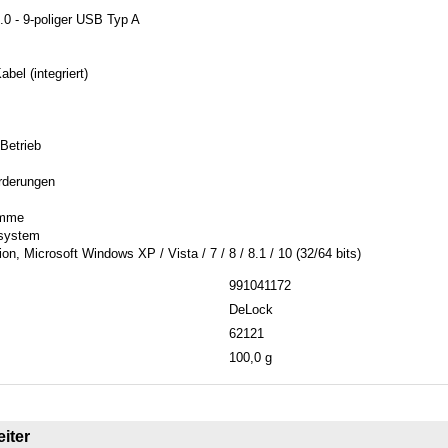
0 - 9-poliger USB Typ A
el (integriert)
Betrieb
rderungen
amme
ssystem
, Microsoft Windows XP / Vista / 7 / 8 / 8.1 / 10 (32/64 bits)
991041172
DeLock
62121
100,0 g
iter