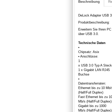
Beschreibung
Re
DeLock Adapter USB 3.
Produktbeschreibung:
Erweitern Sie Ihren PC
über USB 3.0.
Technische Daten
•
Chipsatz: Asix
• Anschlüsse:
1
x USB 3.0 Typ A Steck
1 x Gigabit LAN RJ45
Buchse
•
Datentransferraten:
Ethernet bis zu 10 Mb/
(Half/Full Duplex)
Fast Ethernet bis zu 1
Mb/s (Half/Full Duplex)
Gigabit bis zu 1000
Mb/s (Half/Full Duplex)