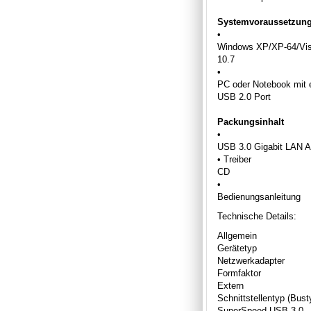
Systemvoraussetzun
•
Windows XP/XP-64/Vist
10.7
•
PC oder Notebook mit 
USB 2.0 Port
Packungsinhalt
•
USB 3.0 Gigabit LAN A
• Treiber
CD
•
Bedienungsanleitung
Technische Details:
Allgemein
Gerätetyp
Netzwerkadapter
Formfaktor
Extern
Schnittstellentyp (Bust
SuperSpeed USB 3.0