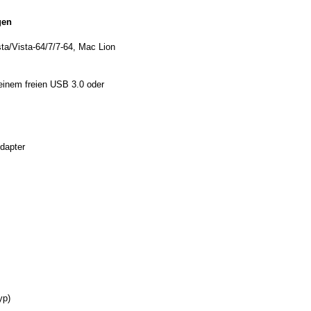
gen
a/Vista-64/7/7-64, Mac Lion
einem freien USB 3.0 oder
dapter
yp)