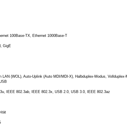
hernet 100Base-TX, Ethernet 1000Base-T
, GigE
on LAN (WOL), Auto-Uplink (Auto MDI/MDI-X), Halbduplex-Modus, Vollduplex
 USB
3u, IEEE 802.3ab, IEEE 802.3x, USB 2.0, USB 3.0, IEEE 802.3az
ität
5