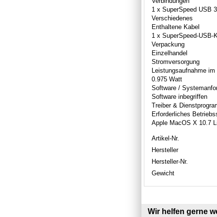
Verbindungen
1 x SuperSpeed USB 3.
Verschiedenes
Enthaltene Kabel
1 x SuperSpeed-USB-Kab
Verpackung
Einzelhandel
Stromversorgung
Leistungsaufnahme im 
0.975 Watt
Software / Systemanfo
Software inbegriffen
Treiber & Dienstprogr
Erforderliches Betrieb
Apple MacOS X 10.7 Lion
Artikel-Nr.
Hersteller
Hersteller-Nr.
Gewicht
Wir helfen gerne we