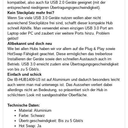
kompatibel, also auch für USB 2.0 Geräte geeignet (mit der
entsprechend niedrigeren Übertragungsgeschwindigkeit).
Kein Steckplatz mehr frei?
Wenn Sie viele USB 3.0 Geräte nutzen wollen aber nicht
ausreichend Steckplätze frei sind, schafft dieser kompakte Hub
schnell Abhilfe. Man verwendet einen einzigen USB 3.0 Port am
Laptop oder PC und zaubert vier weitere Ports hinzu. Problem
gelöst!
Altbekannt und doch neu
Wie bei allen Hubs haben wir vor allem auf die Plug & Play sowie
HotSwap Fähigkeit geachtet. Diese ermöglichen das treiberlose
Installieren der Geräte sowie den schnellen Austausch auch im
Betrieb. USB 3.0 erreicht zudem eine Übertragungsgeschwindigkeit
von bis zu 5 Gbit/s.
Einfach und schick
Die IB-HUB1409-U3 ist auf Aluminium und dadurch besonders leicht
auch wenn man mal unterwegs ist. Das Aussehen verliert dabei
allerdings nicht an Bedeutung, so präsentiert sich der Hub in
schlichtem Look mit sandgestrahlter Oberfläche.
Technische Daten:
Material: Aluminium
Farbe: Schwarz
Übertr.geschwindigkeit: Bis zu 5 Gbit/s
Hot Swap: Ja