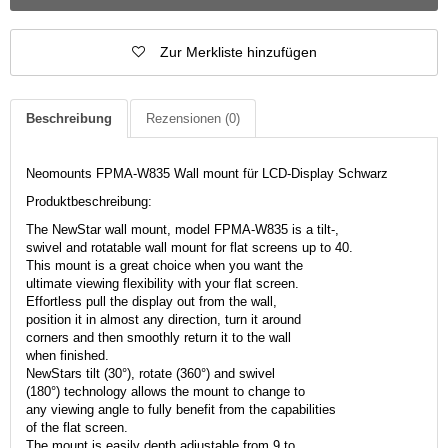
Zur Merkliste hinzufügen
Beschreibung
Rezensionen
(0)
Neomounts FPMA-W835 Wall mount für LCD-Display Schwarz
Produktbeschreibung:
The NewStar wall mount, model FPMA-W835 is a tilt-,
swivel and rotatable wall mount for flat screens up to 40.
This mount is a great choice when you want the
ultimate viewing flexibility with your flat screen.
Effortless pull the display out from the wall,
position it in almost any direction, turn it around
corners and then smoothly return it to the wall
when finished.
NewStars tilt (30°), rotate (360°) and swivel
(180°) technology allows the mount to change to
any viewing angle to fully benefit from the capabilities
of the flat screen.
The mount is easily depth adjustable from 9 to