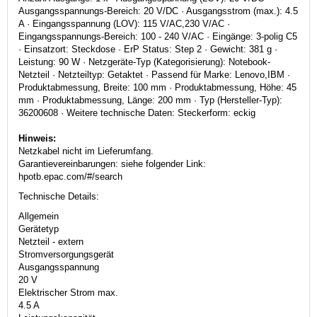
Ausgangsspannungs-Bereich: 20 V/DC · Ausgangsstrom (max.): 4.5
A · Eingangsspannung (LOV): 115 V/AC,230 V/AC ·
Eingangsspannungs-Bereich: 100 - 240 V/AC · Eingänge: 3-polig C5
· Einsatzort: Steckdose · ErP Status: Step 2 · Gewicht: 381 g ·
Leistung: 90 W · Netzgeräte-Typ (Kategorisierung): Notebook-
Netzteil · Netzteiltyp: Getaktet · Passend für Marke: Lenovo,IBM ·
Produktabmessung, Breite: 100 mm · Produktabmessung, Höhe: 45
mm · Produktabmessung, Länge: 200 mm · Typ (Hersteller-Typ):
36200608 · Weitere technische Daten: Steckerform: eckig
Hinweis:
Netzkabel nicht im Lieferumfang.
Garantievereinbarungen: siehe folgender Link:
hpotb.epac.com/#/search
Technische Details:
Allgemein
Gerätetyp
Netzteil - extern
Stromversorgungsgerät
Ausgangsspannung
20 V
Elektrischer Strom max.
4.5 A