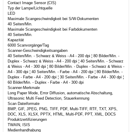
Contact Image Sensor (CIS)
Typ der Lampe/Lichtquelle
LED
Maximale Scangeschwindigkeit bei S/W-Dokumenten
40 Seiten/Min.
Maximale Scangeschwindigkeit bei Farbdokumenten
40 Seiten/Min.
Kapazität
6000 Scanvorgänge/Tag
Scanner-Geschwindigkeitsangaben
40 Seiten/Min. - Schwarz & Weiss - A4 - 200 dpi ¦ 80 Bilder/Min. -
Duplex - Schwarz & Weiss - A4 - 200 dpi ¦ 40 Seiten/Min. - Schwarz
& Weiss - A4 - 300 dpi ¦ 80 Bilder/Min. - Duplex - Schwarz & Weiss -
A4 - 300 dpi ¦ 40 Seiten/Min. - Farbe - A4 - 200 dpi ¦ 80 Bilder/Min. -
Duplex - Farbe - A4 - 200 dpi ¦ 30 Seiten/Min. - Farbe - A4 - 300 dpi ¦
60 Bilder/Min. - Duplex - Farbe - A4 - 300 dpi
Scanner-Merkmale
Long Paper Mode, Error Diffusion, automatische Abschaltung,
Ultrasonic Multi Feed Detection, Stauerkennung
Scan Dateiformate
BMP, GIF, JPEG, PNG, TIFF, PDF, Multi-TIFF, RTF, TXT, XPS,
DOC, XLS, XLSX, PPTX, HTML, Multi-PDF, PPT, XML, DOCS
Produktzertifizierungen
TWAIN, ISIS
Medienhandhabung