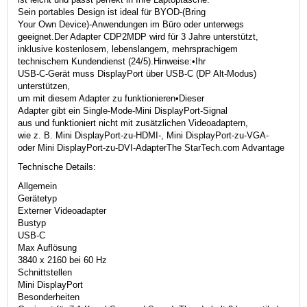
Sein portables Design ist ideal für BYOD-(Bring
Your Own Device)-Anwendungen im Büro oder unterwegs
geeignet.Der Adapter CDP2MDP wird für 3 Jahre unterstützt,
inklusive kostenlosem, lebenslangem, mehrsprachigem
technischem Kundendienst (24/5).Hinweise:•Ihr
USB-C-Gerät muss DisplayPort über USB-C (DP Alt-Modus)
unterstützen,
um mit diesem Adapter zu funktionieren•Dieser
Adapter gibt ein Single-Mode-Mini DisplayPort-Signal
aus und funktioniert nicht mit zusätzlichen Videoadaptern,
wie z. B. Mini DisplayPort-zu-HDMI-, Mini DisplayPort-zu-VGA-
oder Mini DisplayPort-zu-DVI-AdapterThe StarTech.com Advantage
Technische Details:
Allgemein
Gerätetyp
Externer Videoadapter
Bustyp
USB-C
Max Auflösung
3840 x 2160 bei 60 Hz
Schnittstellen
Mini DisplayPort
Besonderheiten