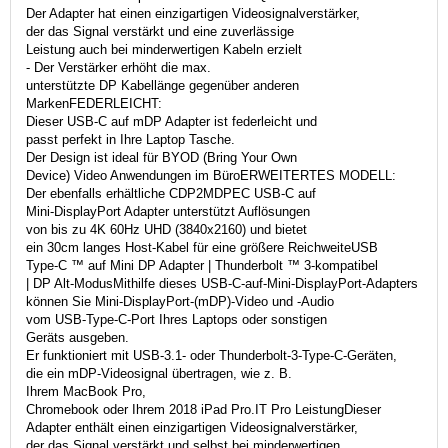
Der Adapter hat einen einzigartigen Videosignalverstärker,
der das Signal verstärkt und eine zuverlässige
Leistung auch bei minderwertigen Kabeln erzielt
- Der Verstärker erhöht die max.
unterstützte DP Kabellänge gegenüber anderen
MarkenFEDERLEICHT:
Dieser USB-C auf mDP Adapter ist federleicht und
passt perfekt in Ihre Laptop Tasche.
Der Design ist ideal für BYOD (Bring Your Own
Device) Video Anwendungen im BüroERWEITERTES MODELL:
Der ebenfalls erhältliche CDP2MDPEC USB-C auf
Mini-DisplayPort Adapter unterstützt Auflösungen
von bis zu 4K 60Hz UHD (3840x2160) und bietet
ein 30cm langes Host-Kabel für eine größere ReichweiteUSB
Type-C ™ auf Mini DP Adapter | Thunderbolt ™ 3-kompatibel
| DP Alt-ModusMithilfe dieses USB-C-auf-Mini-DisplayPort-Adapters
können Sie Mini-DisplayPort-(mDP)-Video und -Audio
vom USB-Type-C-Port Ihres Laptops oder sonstigen
Geräts ausgeben.
Er funktioniert mit USB-3.1- oder Thunderbolt-3-Type-C-Geräten,
die ein mDP-Videosignal übertragen, wie z. B.
Ihrem MacBook Pro,
Chromebook oder Ihrem 2018 iPad Pro.IT Pro LeistungDieser
Adapter enthält einen einzigartigen Videosignalverstärker,
der das Signal verstärkt und selbst bei minderwertigen