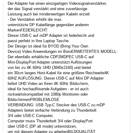
Der Adapter hat einen einzigartigen Videosignalverstärker,
der das Signal verstärkt und eine zuverlässige
Leistung auch bei minderwertigen Kabeln erzielt
- Der Verstärker erhöht die max.
unterstützte DP Kabellänge gegenüber anderen
MarkenFEDERLEICHT:
Dieser USB-C auf mDP Adapter ist federleicht und
passt perfekt in Ihre Laptop Tasche.
Der Design ist ideal für BYOD (Bring Your Own
Device) Video Anwendungen im BüroERWEITERTES MODELL:
Der ebenfalls erhältliche CDP2MDPEC USB-C auf
Mini-DisplayPort Adapter unterstützt Auflösungen
von bis zu 4K 60Hz UHD (3840x2160) und bietet
ein 30cm langes Host-Kabel für eine größere Reichweite4K
60HZ AUFLÖSUNG: Dieser USB-C auf Mini DP Adapter
liefert UHD Video an Ihren 4K 60Hz Bildschirm,
ideal für hochauflösende Aufgaben - er ist auch
rückwärtskompatibel mit 1080p Monitoren oder
BildschirmenPROBLEMLOSE
VERBINDUNG: USB Typ-C Stecker des USB-C zu mDP
Adapters bietet einfache Verbindung zu Thunderbolt
3/4 oder USB-C Computer,
Computer muss Thunderbolt 3/4 oder DisplayPort
über USB-C (DP alt mode) unterstützen,
um mit diesem Adapter zu arbeitenBILDQUALITÄT: