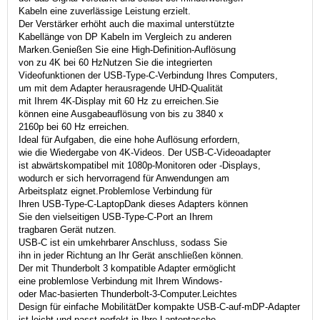
Kabeln eine zuverlässige Leistung erzielt.
Der Verstärker erhöht auch die maximal unterstützte
Kabellänge von DP Kabeln im Vergleich zu anderen
Marken.Genießen Sie eine High-Definition-Auflösung
von zu 4K bei 60 HzNutzen Sie die integrierten
Videofunktionen der USB-Type-C-Verbindung Ihres Computers,
um mit dem Adapter herausragende UHD-Qualität
mit Ihrem 4K-Display mit 60 Hz zu erreichen.Sie
können eine Ausgabeauflösung von bis zu 3840 x
2160p bei 60 Hz erreichen.
Ideal für Aufgaben, die eine hohe Auflösung erfordern,
wie die Wiedergabe von 4K-Videos. Der USB-C-Videoadapter
ist abwärtskompatibel mit 1080p-Monitoren oder -Displays,
wodurch er sich hervorragend für Anwendungen am
Arbeitsplatz eignet.Problemlose Verbindung für
Ihren USB-Type-C-LaptopDank dieses Adapters können
Sie den vielseitigen USB-Type-C-Port an Ihrem
tragbaren Gerät nutzen.
USB-C ist ein umkehrbarer Anschluss, sodass Sie
ihn in jeder Richtung an Ihr Gerät anschließen können.
Der mit Thunderbolt 3 kompatible Adapter ermöglicht
eine problemlose Verbindung mit Ihrem Windows-
oder Mac-basierten Thunderbolt-3-Computer.Leichtes
Design für einfache MobilitätDer kompakte USB-C-auf-mDP-Adapter
ist leicht und passt perfekt in Ihre Laptoptasche.