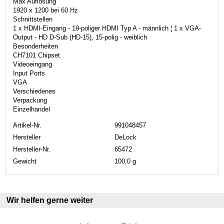
Max Auflösung
1920 x 1200 bei 60 Hz
Schnittstellen
1 x HDMI-Eingang - 19-poliger HDMI Typ A - männlich ¦ 1 x VGA-
Output - HD D-Sub (HD-15), 15-polig - weiblich
Besonderheiten
CH7101 Chipset
Videoeingang
Input Ports
VGA
Verschiedenes
Verpackung
Einzelhandel
Artikel-Nr.
991048457
Hersteller
DeLock
Hersteller-Nr.
65472
Gewicht
100,0 g
Wir helfen gerne weiter