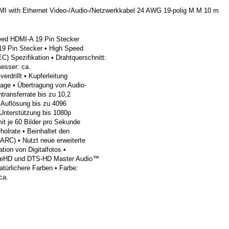
I with Ethernet Video-/Audio-/Netzwerkkabel 24 AWG 19-polig M M 10 m
eed HDMI-A 19 Pin Stecker
9 Pin Stecker • High Speed
C) Spezifikation • Drahtquerschnitt:
esser: ca.
erdrillt • Kupferleitung
lage • Übertragung von Audio-
transferrate bis zu 10,2
e Auflösung bis zu 4096
 Unterstützung bis 1080p
it je 60 Bilder pro Sekunde
holrate • Beinhaltet den
ARC) • Nutzt neue erweiterte
ion von Digitalfotos •
rueHD und DTS-HD Master Audio™
atürlichere Farben • Farbe:
ca.