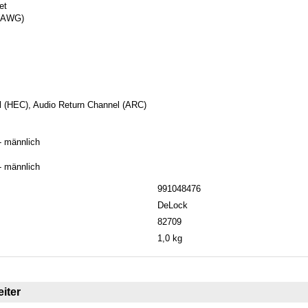
et
 (AWG)
 (HEC), Audio Return Channel (ARC)
- männlich
- männlich
991048476
DeLock
82709
1,0 kg
iter