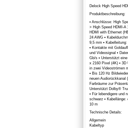
Delock High Speed HDM
Produktbeschreibung:
• Anschlüsse: High Sp
> High Speed HDMI-A 1
HDMI with Ethernet (HE
24 AWG • Kabeldurchm
9,5 mm • Kabelleitung: v
• Kontakte mit Goldauf
und Videosignal • Daten
Gb/s • Unterstützt ein
x 2160 Pixel (4K) • 3D
in zwei Videoströmen m
• Bis 120 Hz Bildwieder
neuen Audiorückkanal (
Farbräume zur Präsentat
Unterstützt Dolby® T
• Für lebendigere und n
schwarz • Kabellänge: 
10 m
Technische Details:
Allgemein
Kabeltyp