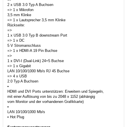
2 x USB 3.0 Typ A Buchsen
=> 1 x Mikrofon
3,5 mm Klinke
=> 1 x Lautsprecher 3,5 mm Klinke
Rückseite:
=>
1 x USB 3.0 Typ B downstream Port
=> 1 x DC
5 V Stromanschluss
=> 1 x HDMI-A 19 Pin Buchse
=>
1 x DVI-I (Dual-Link) 24+5 Buchse
=> 1 x Gigabit
LAN 10/100/1000 Mb/s RJ 45 Buchse
=> 4 x USB
2.0 Typ A Buchsen
•
HDMI und DVI Ports unterstützen: Erweitern und Spiegeln,
mit einer Auflösung von bis zu 2048 x 1152 (abhängig
vom Monitor und der vorhandenen Grafikkarte)
•
LAN 10/100/1000 Mb/s
• Hot Plug