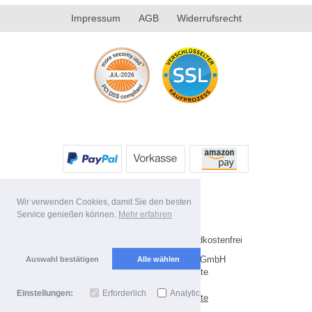
Impressum
AGB
Widerrufsrecht
Wir verwenden Cookies, damit Sie den besten
Service genießen können.
Mehr erfahren
* Alle Preise inkl. MwSt. Versandkostenfrei
Copyright 2026 by Future-X GmbH
Auswahl bestätigen
Alle wählen
Mobile Shop by Shopgate
Einstellungen:
Erforderlich
Analytics
Zur klassischen Webseite