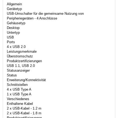
Allgemein
Gerätetyp
USB-Umschalter für die gemeinsame Nutzung von
Peripheriegeräten - 4 Anschlüsse
Gehäusetyp
Desktop
Untertyp
USB
Ports
4 x USB 2.0
Leistungsmerkmale
Überstromschutz
Produktzertifizierungen
USB 1.1, USB 2.0
Statusanzeiger
Status
Erweiterung/Konnektivität
Schnittstellen
4 x USB Type A
1 x USB Type A
Verschiedenes
Enthaltene Kabel
2 x USB-Kabel - 1.2 m
2 x USB-Kabel - 1.8 m
Produktzertifizierungen