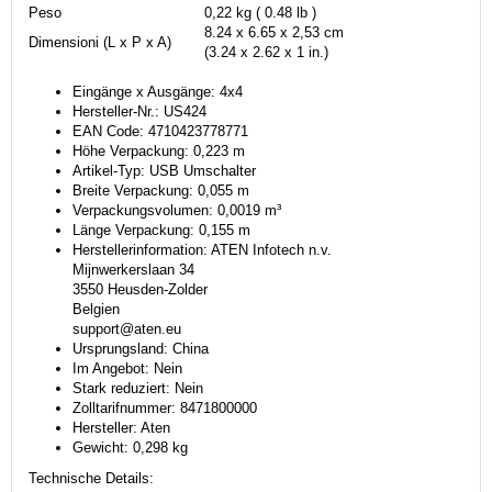
Peso
0,22 kg ( 0.48 lb )
8.24 x 6.65 x 2,53 cm
Dimensioni (L x P x A)
(3.24 x 2.62 x 1 in.)
Eingänge x Ausgänge: 4x4
Hersteller-Nr.: US424
EAN Code: 4710423778771
Höhe Verpackung: 0,223 m
Artikel-Typ: USB Umschalter
Breite Verpackung: 0,055 m
Verpackungsvolumen: 0,0019 m³
Länge Verpackung: 0,155 m
Herstellerinformation: ATEN Infotech n.v.
Mijnwerkerslaan 34
3550 Heusden-Zolder
Belgien
support@aten.eu
Ursprungsland: China
Im Angebot: Nein
Stark reduziert: Nein
Zolltarifnummer: 8471800000
Hersteller: Aten
Gewicht: 0,298 kg
Technische Details: