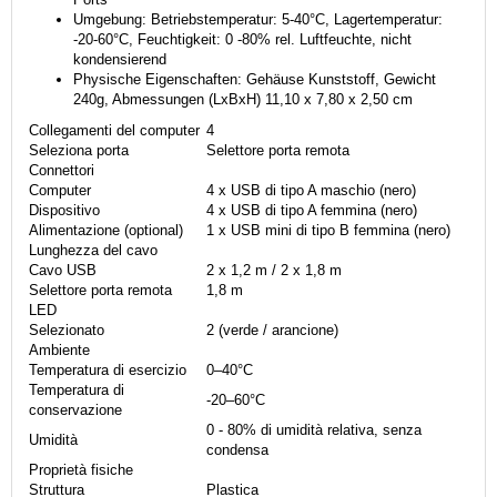
Umgebung: Betriebstemperatur: 5-40°C, Lagertemperatur:
-20-60°C, Feuchtigkeit: 0 -80% rel. Luftfeuchte, nicht
kondensierend
Physische Eigenschaften: Gehäuse Kunststoff, Gewicht
240g, Abmessungen (LxBxH) 11,10 x 7,80 x 2,50 cm
Collegamenti del computer
4
Seleziona porta
Selettore porta remota
Connettori
Computer
4 x USB di tipo A maschio (nero)
Dispositivo
4 x USB di tipo A femmina (nero)
Alimentazione (optional)
1 x USB mini di tipo B femmina (nero)
Lunghezza del cavo
Cavo USB
2 x 1,2 m / 2 x 1,8 m
Selettore porta remota
1,8 m
LED
Selezionato
2 (verde / arancione)
Ambiente
Temperatura di esercizio
0–40°C
Temperatura di
-20–60°C
conservazione
0 - 80% di umidità relativa, senza
Umidità
condensa
Proprietà fisiche
Struttura
Plastica