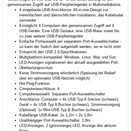
gemeinsamen Zugriff auf USB-Peripheriegeräte in Multimediabüros.
4 eingebaute USB-Anschlüsse: All-in-one-Design zur
vereinfachten und übersichtlichen Installation, das Kabelsalat
vermeidet
Ermöglicht 4 Computern den gemeinsamen Zugriff auf 4
USB-Geräte: Eine USB-Tastatur, eine USB-Maus sowie bis
zu zwei weitere USB-Peripheriegeräte
Einfache Portauswahl per separatem Port-Auswahlschalter -
so kann der Switch dort aufgestellt werden, wo er nicht stört
Entspricht den USB 2.0-Spezifikationen
Multiplattform-kompatibel: Windows, Linux, Mac und Sun
LED-Anzeigen signalisieren den aktuell ausgewählten Port
Überlastungsschutz
Keine Stromversorgung erforderlich (Speisung bei Bedarf
über ein optionales USB-Netzteil möglich)
Hot-Plug-Funktion
Computeranschlüsse: 4
Computerauswahl: Separater Port-Auswahlschalter
Anschlüsse: Computer = 4x USB Typ A Stecker (schwarz),
Gerät = 4x USB Typ A Buchse (schwarz), Stromversorgung
(Optional): 1x Mini-USB Typ B Buchse (schwarz)
Kabellänge USB-Kabel: 2x 1,2m + 2x 1,8m
Unabhängiger Port-Auswahlschalter: 1,8m
LED-Anzeigen: 2 (grün/orange) LED, Anzeige des aktiven
Ports