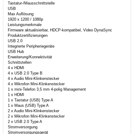
Tastatur-/Mausschnittstelle
USB
Max Auflösung
1920 x 1200 / 1080p
Leistungsmerkmale
Firmware aktualisierbar, HDCP-kompatibel, Video DynaSync
Produktzertifizierungen
USB 2.0
Integrierte Peripheriegeräte
USB Hub
Erweiterung/Konnektivität
Schnittstellen
4 x HDMI
4 x USB 2.0 Type B
4 x Audio Mini-Klinkenstecker
4 x Mikrofon Mini-Klinkenstecker
1 x mini-Telefon 3,5 mm 4-polig Management
1 x HDMI
1 x Tastatur (USB) Type A
1 x Maus (USB) Type A
2 x Audio Mini-Klinkenstecker
2 x Mikrofon Mini-Klinkenstecker
2 x USB 2.0 Type A
Stromversorgung
Stromversorgungsgerät