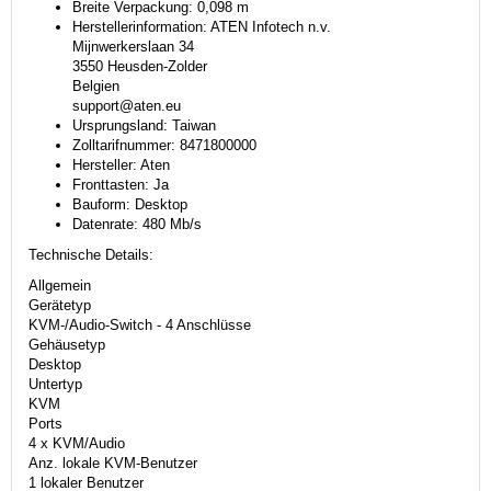
Breite Verpackung: 0,098 m
Herstellerinformation: ATEN Infotech n.v.
Mijnwerkerslaan 34
3550 Heusden-Zolder
Belgien
support@aten.eu
Ursprungsland: Taiwan
Zolltarifnummer: 8471800000
Hersteller: Aten
Fronttasten: Ja
Bauform: Desktop
Datenrate: 480 Mb/s
Technische Details:
Allgemein
Gerätetyp
KVM-/Audio-Switch - 4 Anschlüsse
Gehäusetyp
Desktop
Untertyp
KVM
Ports
4 x KVM/Audio
Anz. lokale KVM-Benutzer
1 lokaler Benutzer