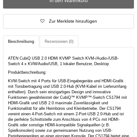
In den Warenkorb
Zur Merkliste hinzufügen
Beschreibung
Rezensionen
(0)
ATEN CubiQ USB 2.0 HDMI KVMP Switch KVM-/Audio-/USB-
Switch 4 x KVM/Audio/USB, 1 lokaler Benutzer, Desktop
Produktbeschreibung:
KVM-Switch mit 4 Ports für USB-Eingabegeräte und HDMI-Grafik
mit Tonübertragung und USB 2.0-Hub (KVM-Kabel im Lieferumfang
enthalten). Durch sein einzigartiges Design und innovative
Funktionen gewährleistet der CubiQ™ KVMP™-Switch CS1794 mit
HDMI-Grafik und USB 2.0 maximale Zuverlässigkeit und
Funktionalität für alle Heimbüros und Kleinbetriebe. Der CS1794
vereint einen 4-Port-Switch mit einem 2-Port-USB 2.0-Hub und ist
die perfekte Schnittstelle zum Anschluss von 4 PCs mit HDMI-
Grafik oder sonstige HDMI-kompatible Signalquellen (z.B.
Spielkonsolen) sowie zur gemeinsamen Nutzung von USB-
Peripheriegeräten an einer einzigen Konsole. Der CS1794 bietet eine