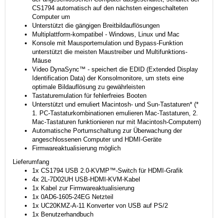
CS1794 automatisch auf den nächsten eingeschalteten
Computer um
Unterstützt die gängigen Breitbildauflösungen
Multiplattform-kompatibel - Windows, Linux und Mac
Konsole mit Mausportemulation und Bypass-Funktion
unterstützt die meisten Maustreiber und Multifunktions-
Mäuse
Video DynaSync™ - speichert die EDID (Extended Display
Identification Data) der Konsolmonitore, um stets eine
optimale Bildauflösung zu gewährleisten
Tastaturemulation für fehlerfreies Booten
Unterstützt und emuliert Macintosh- und Sun-Tastaturen* (*
1. PC-Tastaturkombinationen emulieren Mac-Tastaturen, 2.
Mac-Tastaturen funktionieren nur mit Macintosh-Computern)
Automatische Portumschaltung zur Überwachung der
angeschlossenen Computer und HDMI-Geräte
Firmwareaktualisierung möglich
Lieferumfang
1x CS1794 USB 2.0-KVMP™-Switch für HDMI-Grafik
4x 2L-7D02UH USB-HDMI-KVM-Kabel
1x Kabel zur Firmwareaktualisierung
1x 0AD6-1605-24EG Netzteil
1x UC20KMZ-A-11 Konverter von USB auf PS/2
1x Benutzerhandbuch