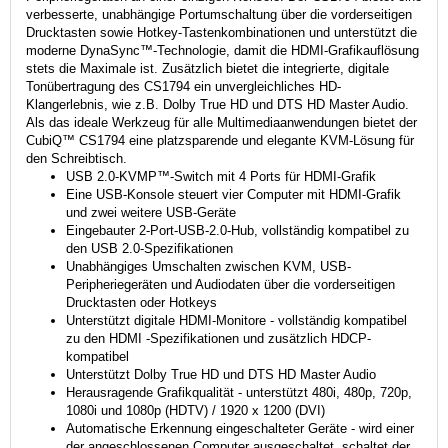
verbesserte, unabhängige Portumschaltung über die vorderseitigen
Drucktasten sowie Hotkey-Tastenkombinationen und unterstützt die
moderne DynaSync™-Technologie, damit die HDMI-Grafikauflösung
stets die Maximale ist. Zusätzlich bietet die integrierte, digitale
Tonübertragung des CS1794 ein unvergleichliches HD-
Klangerlebnis, wie z.B. Dolby True HD und DTS HD Master Audio.
Als das ideale Werkzeug für alle Multimediaanwendungen bietet der
CubiQ™ CS1794 eine platzsparende und elegante KVM-Lösung für
den Schreibtisch.
USB 2.0-KVMP™-Switch mit 4 Ports für HDMI-Grafik
Eine USB-Konsole steuert vier Computer mit HDMI-Grafik
und zwei weitere USB-Geräte
Eingebauter 2-Port-USB-2.0-Hub, vollständig kompatibel zu
den USB 2.0-Spezifikationen
Unabhängiges Umschalten zwischen KVM, USB-
Peripheriegeräten und Audiodaten über die vorderseitigen
Drucktasten oder Hotkeys
Unterstützt digitale HDMI-Monitore - vollständig kompatibel
zu den HDMI -Spezifikationen und zusätzlich HDCP-
kompatibel
Unterstützt Dolby True HD und DTS HD Master Audio
Herausragende Grafikqualität - unterstützt 480i, 480p, 720p,
1080i und 1080p (HDTV) / 1920 x 1200 (DVI)
Automatische Erkennung eingeschalteter Geräte - wird einer
der angeschlossenen Computer ausgeschaltet, schaltet der