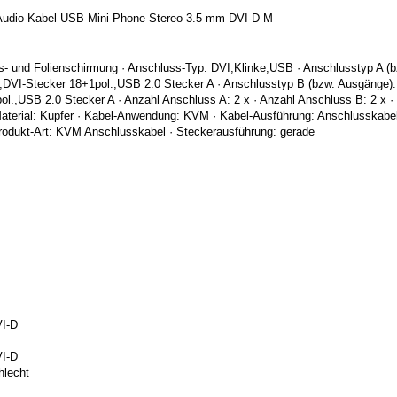
Audio-Kabel USB Mini-Phone Stereo 3.5 mm DVI-D M
- und Folienschirmung · Anschluss-Typ: DVI,Klinke,USB · Anschlusstyp A (b
,DVI-Stecker 18+1pol.,USB 2.0 Stecker A · Anschlusstyp B (bzw. Ausgänge):
.,USB 2.0 Stecker A · Anzahl Anschluss A: 2 x · Anzahl Anschluss B: 2 x · H
Material: Kupfer · Kabel-Anwendung: KVM · Kabel-Ausführung: Anschlusskabel
rodukt-Art: KVM Anschlusskabel · Steckerausführung: gerade
I-D
I-D
hlecht