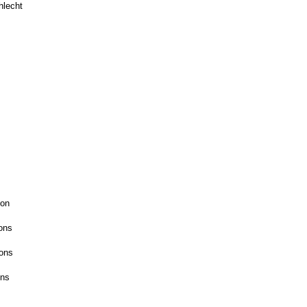
hlecht
ton
ons
ons
ons