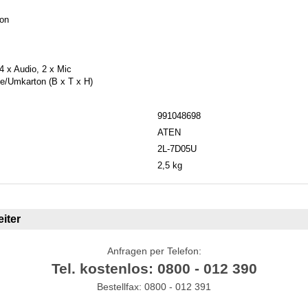
ton
4 x Audio, 2 x Mic
/Umkarton (B x T x H)
991048698
ATEN
2L-7D05U
2,5 kg
iter
Anfragen per Telefon:
Tel. kostenlos: 0800 - 012 390
Bestellfax: 0800 - 012 391