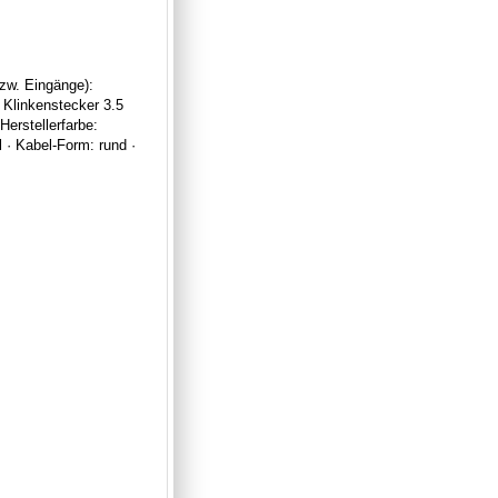
zw. Eingänge):
 Klinkenstecker 3.5
erstellerfarbe:
 · Kabel-Form: rund ·