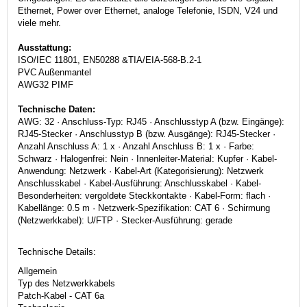
Ethernet, Power over Ethernet, analoge Telefonie, ISDN, V24 und
viele mehr.
Ausstattung:
ISO/IEC 11801, EN50288 &TIA/EIA-568-B.2-1
PVC Außenmantel
AWG32 PIMF
Technische Daten:
AWG: 32 · Anschluss-Typ: RJ45 · Anschlusstyp A (bzw. Eingänge):
RJ45-Stecker · Anschlusstyp B (bzw. Ausgänge): RJ45-Stecker ·
Anzahl Anschluss A: 1 x · Anzahl Anschluss B: 1 x · Farbe:
Schwarz · Halogenfrei: Nein · Innenleiter-Material: Kupfer · Kabel-
Anwendung: Netzwerk · Kabel-Art (Kategorisierung): Netzwerk
Anschlusskabel · Kabel-Ausführung: Anschlusskabel · Kabel-
Besonderheiten: vergoldete Steckkontakte · Kabel-Form: flach ·
Kabellänge: 0.5 m · Netzwerk-Spezifikation: CAT 6 · Schirmung
(Netzwerkkabel): U/FTP · Stecker-Ausführung: gerade
Technische Details:
Allgemein
Typ des Netzwerkkabels
Patch-Kabel - CAT 6a