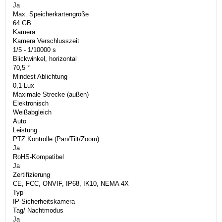
Ja
Max. Speicherkartengröße
64 GB
Kamera
Kamera Verschlusszeit
1/5 - 1/10000 s
Blickwinkel, horizontal
70,5 °
Mindest Ablichtung
0,1 Lux
Maximale Strecke (außen)
Elektronisch
Weißabgleich
Auto
Leistung
PTZ Kontrolle (Pan/Tilt/Zoom)
Ja
RoHS-Kompatibel
Ja
Zertifizierung
CE, FCC, ONVIF, IP68, IK10, NEMA 4X
Typ
IP-Sicherheitskamera
Tag/ Nachtmodus
Ja