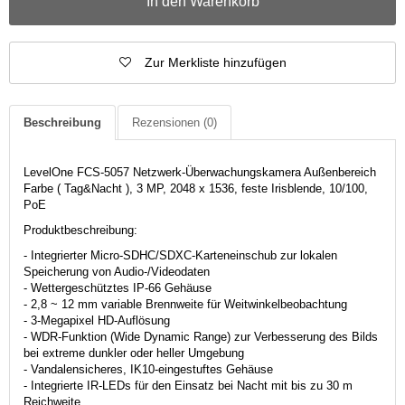
In den Warenkorb
Zur Merkliste hinzufügen
Beschreibung
Rezensionen
(0)
LevelOne FCS-5057 Netzwerk-Überwachungskamera Außenbereich
Farbe ( Tag&Nacht ), 3 MP, 2048 x 1536, feste Irisblende, 10/100,
PoE
Produktbeschreibung:
- Integrierter Micro-SDHC/SDXC-Karteneinschub zur lokalen
Speicherung von Audio-/Videodaten
- Wettergeschütztes IP-66 Gehäuse
- 2,8 ~ 12 mm variable Brennweite für Weitwinkelbeobachtung
- 3-Megapixel HD-Auflösung
- WDR-Funktion (Wide Dynamic Range) zur Verbesserung des Bilds
bei extreme dunkler oder heller Umgebung
- Vandalensicheres, IK10-eingestuftes Gehäuse
- Integrierte IR-LEDs für den Einsatz bei Nacht mit bis zu 30 m
Reichweite