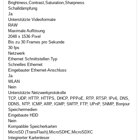
Brightness,Contrast,Saturation,Sharpness
Schalldämpfung
Ja
Unterstützte Videoformate
RAW
Maximale Auflösung
2048 x 1536 Pixel
Bis zu 30 Frames pro Sekunde
30 fps
Netzwerk
Ethernet Schnittstellen Typ
Schnelles Ethernet
Eingebauter Ethernet-Anschluss
Ja
WLAN
Nein
Unterstützte Netzwerkprotokolle
TCP, UDP, HTTP, HTTPS, DHCP, PPPoE, RTP, RTSP, IPv6, DNS,
DDNS, NTP, ICMP, ARP, IGMP, SMTP, FTP, UPnP, SNMP, Bonjour
Speichermedien
Eingebaute HDD
Nein
Kompatible Speicherkarten
MicroSD (TransFlash),MicroSDHC,MicroSDXC
Integrierter Kartenleser