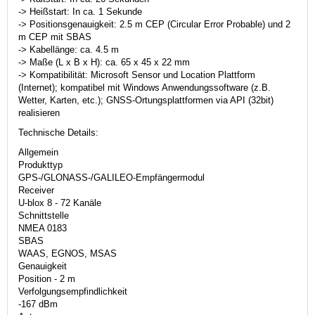
-> Heißstart: In ca. 1 Sekunde
-> Positionsgenauigkeit: 2.5 m CEP (Circular Error Probable) und 2
m CEP mit SBAS
-> Kabellänge: ca. 4.5 m
-> Maße (L x B x H): ca. 65 x 45 x 22 mm
-> Kompatibilität: Microsoft Sensor und Location Plattform
(Internet); kompatibel mit Windows Anwendungssoftware (z.B.
Wetter, Karten, etc.); GNSS-Ortungsplattformen via API (32bit)
realisieren
Technische Details:
Allgemein
Produkttyp
GPS-/GLONASS-/GALILEO-Empfängermodul
Receiver
U-blox 8 - 72 Kanäle
Schnittstelle
NMEA 0183
SBAS
WAAS, EGNOS, MSAS
Genauigkeit
Position - 2 m
Verfolgungsempfindlichkeit
-167 dBm