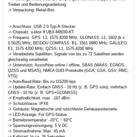
Treiber und Bedienungsanleitung
-> Verpackung: Retail-Box
-> Anschluss: USB 2.0 Typ-A-Stecker
-> Chipsatz: u-blox 8 UBX-M8030-KT
-> Frequenz: GPS: L1, 1575.4200 MHz; GLONASS: L1, 1602 (k x
0.5625) MHz; BEIDOU COMPASS: B1, 1561.0980 MHz; GALILEO:
E1, 1575.4200 MHz; QZSS: L1, 1575.4200 MHz
-> Verarbeitete Satelliten: Signale von bis zu 72 Satelliten werden
gleichzeitig verarbeitet
-> Unterstützt: AssistNow online / offline, SBAS (WAAS, EGNOS,
QZSS und MSAS); NMEA 0183 Protokolle (GGA, GSA, GSV, RMC,
VTG)
-> Auto-Baud-Rate: Bis zu 115200 bps
-> Update-Rate: Einfach GNSS - 18 Hz (z. B. GPS solo); mehrfach
GNSS - 10 Hz (z. B. GPS+GLONASS)
-> Empfindlichkeit: max. -167 dBm
-> Schutzklasse: IPX6
-> Gehäuse: Magnetische und rutschfeste Gehäuseunterseite
-> LED-Anzeige: Für GPS-Status
-> Betriebstemperatur: -20°C ~ 60°C
-> Spannungsversorgung: 5 V DC
-> Stromaufnahme: Max. 45 mA
-> Kaltstart: In ca. 26 Sekunden