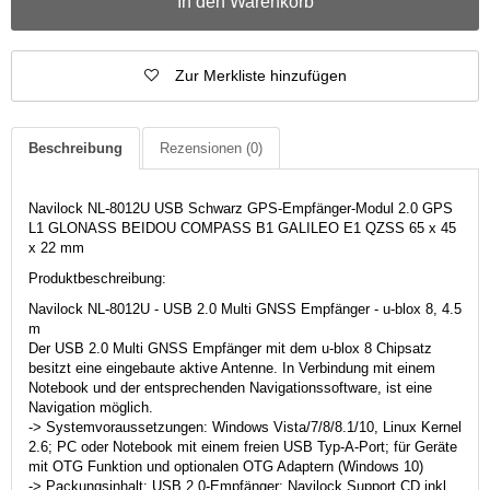
In den Warenkorb
Zur Merkliste hinzufügen
Beschreibung
Rezensionen
(0)
Navilock NL-8012U USB Schwarz GPS-Empfänger-Modul 2.0 GPS
L1 GLONASS BEIDOU COMPASS B1 GALILEO E1 QZSS 65 x 45
x 22 mm
Produktbeschreibung:
Navilock NL-8012U - USB 2.0 Multi GNSS Empfänger - u-blox 8, 4.5
m
Der USB 2.0 Multi GNSS Empfänger mit dem u-blox 8 Chipsatz
besitzt eine eingebaute aktive Antenne. In Verbindung mit einem
Notebook und der entsprechenden Navigationssoftware, ist eine
Navigation möglich.
-> Systemvoraussetzungen: Windows Vista/7/8/8.1/10, Linux Kernel
2.6; PC oder Notebook mit einem freien USB Typ-A-Port; für Geräte
mit OTG Funktion und optionalen OTG Adaptern (Windows 10)
-> Packungsinhalt: USB 2.0-Empfänger; Navilock Support CD inkl.