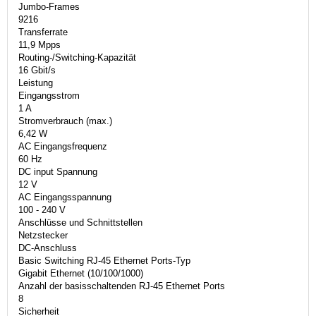
Jumbo-Frames
9216
Transferrate
11,9 Mpps
Routing-/Switching-Kapazität
16 Gbit/s
Leistung
Eingangsstrom
1 A
Stromverbrauch (max.)
6,42 W
AC Eingangsfrequenz
60 Hz
DC input Spannung
12 V
AC Eingangsspannung
100 - 240 V
Anschlüsse und Schnittstellen
Netzstecker
DC-Anschluss
Basic Switching RJ-45 Ethernet Ports-Typ
Gigabit Ethernet (10/100/1000)
Anzahl der basisschaltenden RJ-45 Ethernet Ports
8
Sicherheit