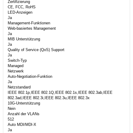
Zertifizierung
CE, FCC, RoHS
LED-Anzeigen
Ja
Management-Funktionen
Web-basiertes Management
Ja
MIB Unterstützung
Ja
Quality of Service (QoS) Support
Ja
Switch-Typ
Managed
Netzwerk
Auto-Negotiation-Funktion
Ja
Netzstandard
IEEE 802.1p,IEEE 802.1Q,IEEE 802.1s,IEEE 802.3ab,IEEE
802.3ad,IEEE 802.3i,IEEE 802.3u,IEEE 802.3x
10G-Unterstützung
Nein
Anzahl der VLANs
512
Auto MDI/MDI-X
Ja