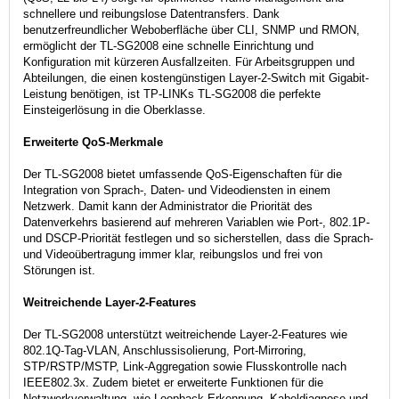
schnellere und reibungslose Datentransfers. Dank
benutzerfreundlicher Weboberfläche über CLI, SNMP und RMON,
ermöglicht der TL-SG2008 eine schnelle Einrichtung und
Konfiguration mit kürzeren Ausfallzeiten. Für Arbeitsgruppen und
Abteilungen, die einen kostengünstigen Layer-2-Switch mit Gigabit-
Leistung benötigen, ist TP-LINKs TL-SG2008 die perfekte
Einsteigerlösung in die Oberklasse.
Erweiterte QoS-Merkmale
Der TL-SG2008 bietet umfassende QoS-Eigenschaften für die
Integration von Sprach-, Daten- und Videodiensten in einem
Netzwerk. Damit kann der Administrator die Priorität des
Datenverkehrs basierend auf mehreren Variablen wie Port-, 802.1P-
und DSCP-Priorität festlegen und so sicherstellen, dass die Sprach-
und Videoübertragung immer klar, reibungslos und frei von
Störungen ist.
Weitreichende Layer-2-Features
Der TL-SG2008 unterstützt weitreichende Layer-2-Features wie
802.1Q-Tag-VLAN, Anschlussisolierung, Port-Mirroring,
STP/RSTP/MSTP, Link-Aggregation sowie Flusskontrolle nach
IEEE802.3x. Zudem bietet er erweiterte Funktionen für die
Netzwerkverwaltung, wie Loopback-Erkennung, Kabeldiagnose und