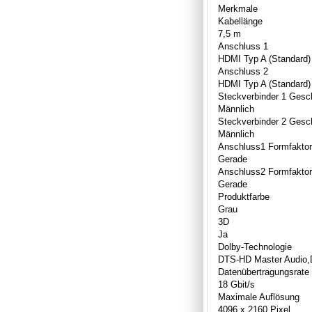
Merkmale
Kabellänge
7,5 m
Anschluss 1
HDMI Typ A (Standard)
Anschluss 2
HDMI Typ A (Standard)
Steckverbinder 1 Gesc
Männlich
Steckverbinder 2 Gesc
Männlich
Anschluss1 Formfaktor
Gerade
Anschluss2 Formfaktor
Gerade
Produktfarbe
Grau
3D
Ja
Dolby-Technologie
DTS-HD Master Audio,
Datenübertragungsrate
18 Gbit/s
Maximale Auflösung
4096 x 2160 Pixel