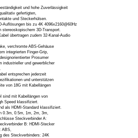
eständigkeit und hohe Zuverlässigkeit
alitativ gefertigten,
ntakte und Steckerhülsen.
HD-Auflösungen bis zu 4K 4096x2160@60Hz
ich stereoskopischem 3D-Transport.
abel übertragen zudem 32-Kanal-Audio
anke, verchromte ABS-Gehäuse
em integrierten Finger-Grip,
designorientierter Prosumer
 industrieller und gewerblicher
.
bel entsprechen jederzeit
zifikationen und unterstützen
ite von 18G mit Kabellängen
 sind mit Kabellängen von
h Speed klassifiziert.
nd als HDMI-Standard klassifiziert.
en 0.3m, 0.5m, 1m, 2m, 3m,
hlüsse Steckverbinder A:
eckverbinder B: HDMI-Stecker
: ABS,
g des Steckverbinders: 24K