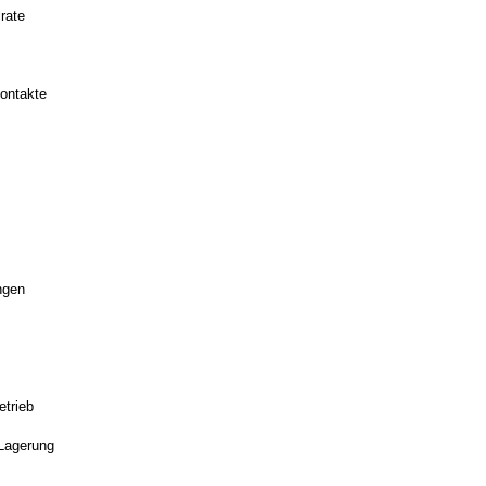
rate
ontakte
ngen
etrieb
 Lagerung