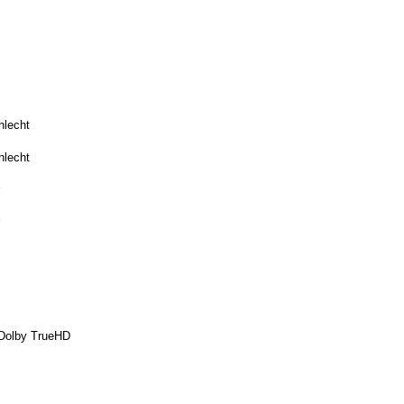
hlecht
hlecht
Dolby TrueHD