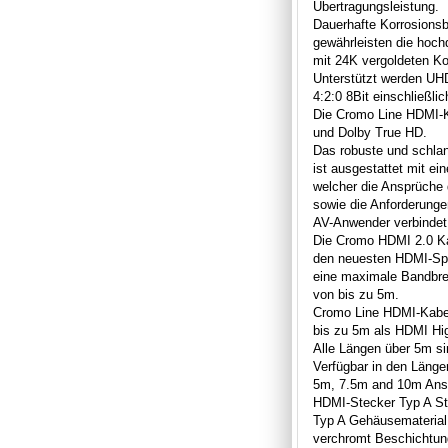
Übertragungsleistung.
Dauerhafte Korrosionsb
gewährleisten die hochqu
mit 24K vergoldeten Ko
Unterstützt werden U
4:2:0 8Bit einschließl
Die Cromo Line HDMI-K
und Dolby True HD.
Das robuste und schl
ist ausgestattet mit ein
welcher die Ansprüche 
sowie die Anforderungen
AV-Anwender verbindet
Die Cromo HDMI 2.0 Ka
den neuesten HDMI-Spe
eine maximale Bandbre
von bis zu 5m.
Cromo Line HDMI-Kabel
bis zu 5m als HDMI Hig
Alle Längen über 5m si
Verfügbar in den Läng
5m, 7.5m and 10m Ansc
HDMI-Stecker Typ A St
Typ A Gehäusematerial
verchromt Beschichtun