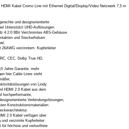
 HDMI Kabel Cromo Line mit Ethernet Digital/Display/Video Netzwerk 7,5 m
gerechte und designorientierte
el Unterstützt UHD-Auflösungen
z 4:2:0 8Bit Verchromtes ABS-Gehäuse
ontakten und Steckerhülsen
el,
it 26AWG verzinntem Kupferleiter
ARC, CEC, Dolby True HD,
 10 Jahre Garantie, mehr
en hier Cable Lines steht
mäßer,
tivitätslösungen von Lindy.
rd HDMI 2.0 Kabel aus dem
nd hochperformante,
designorientierte Verbindungslösungen,
sten Konstruktionsmaterialien
eckerarchitektur.
MI 2.0 Kabel verfügen über
 und verzinnte Kupferleiter
für höchste und verlustfreie