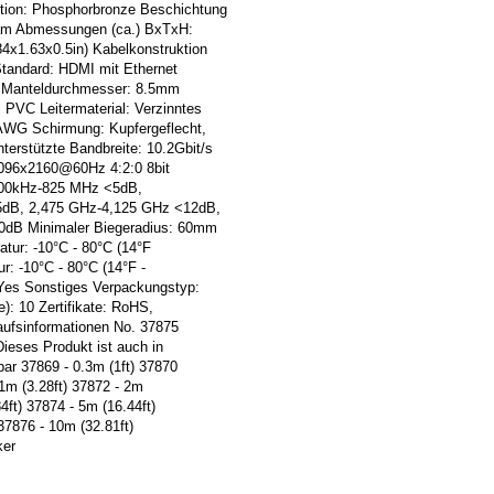
tion: Phosphorbronze Beschichtung
5µm Abmessungen (ca.) BxTxH:
4x1.63x0.5in) Kabelkonstruktion
Standard: HDMI mit Ethernet
d Manteldurchmesser: 8.5mm
: PVC Leitermaterial: Verzinntes
AWG Schirmung: Kupfergeflecht,
terstützte Bandbreite: 10.2Gbit/s
096x2160@60Hz 4:2:0 8bit
300kHz-825 MHz <5dB,
dB, 2,475 GHz-4,125 GHz <12dB,
0dB Minimaler Biegeradius: 60mm
atur: -10°C - 80°C (14°F
r: -10°C - 80°C (14°F -
Yes Sonstiges Verpackungstyp:
): 10 Zertifikate: RoHS,
ufsinformationen No. 37875
eses Produkt ist auch in
ar 37869 - 0.3m (1ft) 37870
 1m (3.28ft) 37872 - 2m
84ft) 37874 - 5m (16.44ft)
 37876 - 10m (32.81ft)
ker