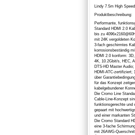
Lindy 7.5m High Speed
Produktbeschreibung:
Performante, funktions
Standard HDMI 2.0 Kab
bis zu 4096x2160@60H
mit 24K vergoldeten K
3-fach geschirmtes Kab
korrosionsbeständig m
HDMI 2.0 konform: 3D,
4K, 10.2Gbit/s, HEC, 
DTS-HD Master Audio;
HDMI-ATC-zertifiziert;
über Garantiebedingung
für das Konzept zeitge
kabelgebundener Konnek
Die Cromo Line Standa
Cable-Line-Konzept si
funktionsgerechte und 
gepaart mit hochwertig
und einer markanten St
Die Cromo Standard HD
eine 3-fache Schirmung
mit 26AWG-Querschnitt 