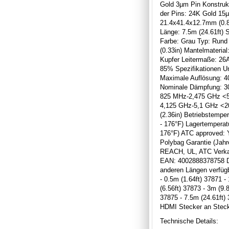
Gold 3µm Pin Konstruk
der Pins: 24K Gold 1
21.4x41.4x12.7mm (0.8
Länge: 7.5m (24.61ft) 
Farbe: Grau Typ: Run
(0.33in) Mantelmaterial
Kupfer Leitermaße: 26
85% Spezifikationen Un
Maximale Auflösung: 4
Nominale Dämpfung: 
825 MHz-2,475 GHz <5
4,125 GHz-5,1 GHz <2
(2.36in) Betriebstemper
- 176°F) Lagertemperatu
176°F) ATC approved: 
Polybag Garantie (Jahre
REACH, UL, ATC Verka
EAN: 4002888378758 Di
anderen Längen verfügb
- 0.5m (1.64ft) 37871 -
(6.56ft) 37873 - 3m (9.
37875 - 7.5m (24.61ft)
HDMI Stecker an Stec
Technische Details: