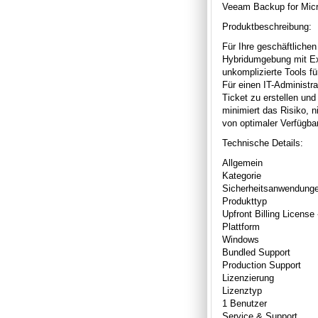
Veeam Backup for Micro
Produktbeschreibung:
Für Ihre geschäftlichen
Hybridumgebung mit Exc
unkomplizierte Tools f
Für einen IT-Administra
Ticket zu erstellen un
minimiert das Risiko, 
von optimaler Verfügbar
Technische Details:
Allgemein
Kategorie
Sicherheitsanwendunge
Produkttyp
Upfront Billing License 
Plattform
Windows
Bundled Support
Production Support
Lizenzierung
Lizenztyp
1 Benutzer
Service & Support