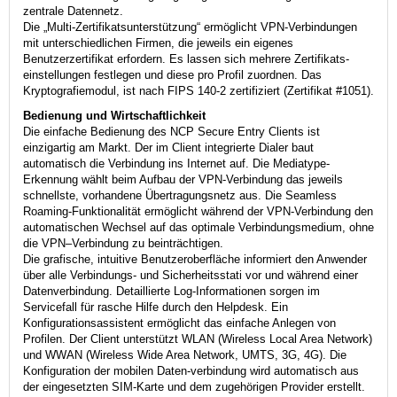
zentrale Datennetz.
Die „Multi-Zertifikatsunterstützung“ ermöglicht VPN-Verbindungen
mit unterschiedlichen Firmen, die jeweils ein eigenes
Benutzerzertifikat erfordern. Es lassen sich mehrere Zertifikats-
einstellungen festlegen und diese pro Profil zuordnen. Das
Kryptografiemodul, ist nach FIPS 140-2 zertifiziert (Zertifikat #1051).
Bedienung und Wirtschaftlichkeit
Die einfache Bedienung des NCP Secure Entry Clients ist
einzigartig am Markt. Der im Client integrierte Dialer baut
automatisch die Verbindung ins Internet auf. Die Mediatype-
Erkennung wählt beim Aufbau der VPN-Verbindung das jeweils
schnellste, vorhandene Übertragungsnetz aus. Die Seamless
Roaming-Funktionalität ermöglicht während der VPN-Verbindung den
automatischen Wechsel auf das optimale Verbindungsmedium, ohne
die VPN–Verbindung zu beinträchtigen.
Die grafische, intuitive Benutzeroberfläche informiert den Anwender
über alle Verbindungs- und Sicherheitsstati vor und während einer
Datenverbindung. Detaillierte Log-Informationen sorgen im
Servicefall für rasche Hilfe durch den Helpdesk. Ein
Konfigurationsassistent ermöglicht das einfache Anlegen von
Profilen. Der Client unterstützt WLAN (Wireless Local Area Network)
und WWAN (Wireless Wide Area Network, UMTS, 3G, 4G). Die
Konfiguration der mobilen Daten-verbindung wird automatisch aus
der eingesetzten SIM-Karte und dem zugehörigen Provider erstellt.