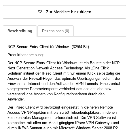
Zur Merkliste hinzufügen
Beschreibung
Rezensionen
(0)
NCP Secure Entry Client für Windows (32/64 Bit)
Produktbeschreibung:
Der NCP Secure Entry Client für Windows ist ein Baustein der NCP
Next Generation Network Access Technology. Als „One Click
Solution“ initiiert der IPsec Client mit nur einem Klick selbsttätig die
Auswahl der Firewall-Regel, das optimale Übertragungsmedium, die
Einwahl ins Internet und den Aufbau des VPN-Tunnels. Eine zentral
vorgegebene Parametersperre verhindert das absichtliche bzw.
versehendliche Ändern von Konfigurationsdaten durch den
Anwender.
Der IPsec Client wird bevorzugt eingesetzt in kleineren Remote
Access VPN-Projekten mit bis zu 50 Telearbeitsplätzen, in denen
kein zentrales Management erforderlich ist. Die VPN Software ist
kompatibel mit allen am Markt gängigen IPsec VPN Gateways und
durch IKEv2-Support auch mit Microsoft Windows Server 2008 R2.