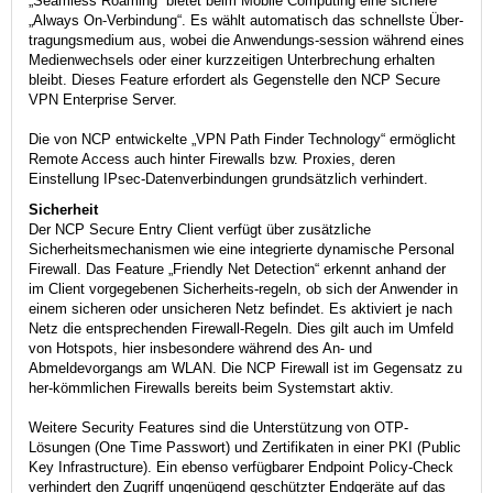
„Seamless Roaming“ bietet beim Mobile Computing eine sichere
„Always On-Verbindung“. Es wählt automatisch das schnellste Über-
tragungsmedium aus, wobei die Anwendungs-session während eines
Medienwechsels oder einer kurzzeitigen Unterbrechung erhalten
bleibt. Dieses Feature erfordert als Gegenstelle den NCP Secure
VPN Enterprise Server.
Die von NCP entwickelte „VPN Path Finder Technology“ ermöglicht
Remote Access auch hinter Firewalls bzw. Proxies, deren
Einstellung IPsec-Datenverbindungen grundsätzlich verhindert.
Sicherheit
Der NCP Secure Entry Client verfügt über zusätzliche
Sicherheitsmechanismen wie eine integrierte dynamische Personal
Firewall. Das Feature „Friendly Net Detection“ erkennt anhand der
im Client vorgegebenen Sicherheits-regeln, ob sich der Anwender in
einem sicheren oder unsicheren Netz befindet. Es aktiviert je nach
Netz die entsprechenden Firewall-Regeln. Dies gilt auch im Umfeld
von Hotspots, hier insbesondere während des An- und
Abmeldevorgangs am WLAN. Die NCP Firewall ist im Gegensatz zu
her-kömmlichen Firewalls bereits beim Systemstart aktiv.
Weitere Security Features sind die Unterstützung von OTP-
Lösungen (One Time Passwort) und Zertifikaten in einer PKI (Public
Key Infrastructure). Ein ebenso verfügbarer Endpoint Policy-Check
verhindert den Zugriff ungenügend geschützter Endgeräte auf das