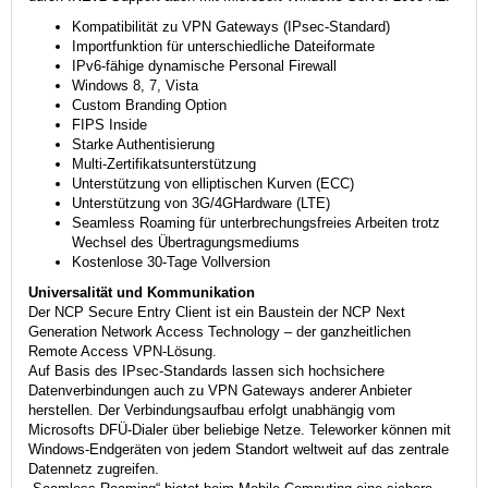
Kompatibilität zu VPN Gateways (IPsec-Standard)
Importfunktion für unterschiedliche Dateiformate
IPv6-fähige dynamische Personal Firewall
Windows 8, 7, Vista
Custom Branding Option
FIPS Inside
Starke Authentisierung
Multi-Zertifikatsunterstützung
Unterstützung von elliptischen Kurven (ECC)
Unterstützung von 3G/4GHardware (LTE)
Seamless Roaming für unterbrechungsfreies Arbeiten trotz
Wechsel des Übertragungsmediums
Kostenlose 30-Tage Vollversion
Universalität und Kommunikation
Der NCP Secure Entry Client ist ein Baustein der NCP Next
Generation Network Access Technology – der ganzheitlichen
Remote Access VPN-Lösung.
Auf Basis des IPsec-Standards lassen sich hochsichere
Datenverbindungen auch zu VPN Gateways anderer Anbieter
herstellen. Der Verbindungsaufbau erfolgt unabhängig vom
Microsofts DFÜ-Dialer über beliebige Netze. Teleworker können mit
Windows-Endgeräten von jedem Standort weltweit auf das zentrale
Datennetz zugreifen.