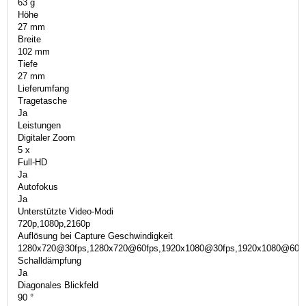
63 g
Höhe
27 mm
Breite
102 mm
Tiefe
27 mm
Lieferumfang
Tragetasche
Ja
Leistungen
Digitaler Zoom
5 x
Full-HD
Ja
Autofokus
Ja
Unterstützte Video-Modi
720p,1080p,2160p
Auflösung bei Capture Geschwindigkeit
1280x720@30fps,1280x720@60fps,1920x1080@30fps,1920x1080@60f
Schalldämpfung
Ja
Diagonales Blickfeld
90 °