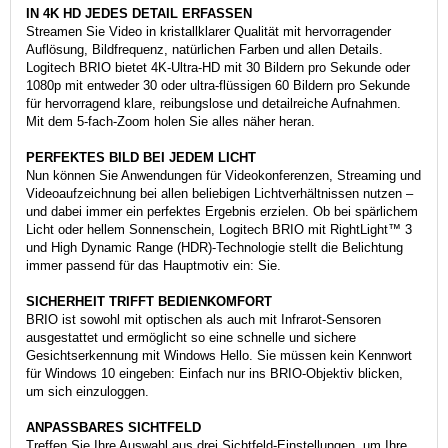
IN 4K HD JEDES DETAIL ERFASSEN
Streamen Sie Video in kristallklarer Qualität mit hervorragender
Auflösung, Bildfrequenz, natürlichen Farben und allen Details.
Logitech BRIO bietet 4K-Ultra-HD mit 30 Bildern pro Sekunde oder
1080p mit entweder 30 oder ultra-flüssigen 60 Bildern pro Sekunde
für hervorragend klare, reibungslose und detailreiche Aufnahmen.
Mit dem 5-fach-Zoom holen Sie alles näher heran.
PERFEKTES BILD BEI JEDEM LICHT
Nun können Sie Anwendungen für Videokonferenzen, Streaming und
Videoaufzeichnung bei allen beliebigen Lichtverhältnissen nutzen –
und dabei immer ein perfektes Ergebnis erzielen. Ob bei spärlichem
Licht oder hellem Sonnenschein, Logitech BRIO mit RightLight™ 3
und High Dynamic Range (HDR)-Technologie stellt die Belichtung
immer passend für das Hauptmotiv ein: Sie.
SICHERHEIT TRIFFT BEDIENKOMFORT
BRIO ist sowohl mit optischen als auch mit Infrarot-Sensoren
ausgestattet und ermöglicht so eine schnelle und sichere
Gesichtserkennung mit Windows Hello. Sie müssen kein Kennwort
für Windows 10 eingeben: Einfach nur ins BRIO-Objektiv blicken,
um sich einzuloggen.
ANPASSBARES SICHTFELD
Treffen Sie Ihre Auswahl aus drei Sichtfeld-Einstellungen, um Ihre