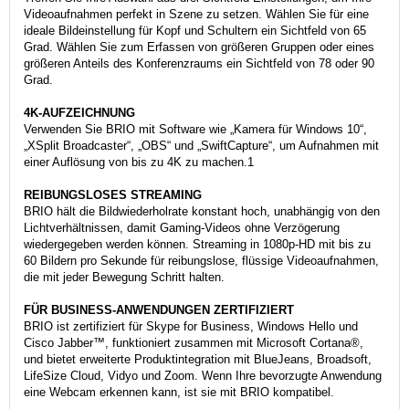
Videoaufnahmen perfekt in Szene zu setzen. Wählen Sie für eine
ideale Bildeinstellung für Kopf und Schultern ein Sichtfeld von 65
Grad. Wählen Sie zum Erfassen von größeren Gruppen oder eines
größeren Anteils des Konferenzraums ein Sichtfeld von 78 oder 90
Grad.
4K-AUFZEICHNUNG
Verwenden Sie BRIO mit Software wie „Kamera für Windows 10“,
„XSplit Broadcaster“, „OBS“ und „SwiftCapture“, um Aufnahmen mit
einer Auflösung von bis zu 4K zu machen.1
REIBUNGSLOSES STREAMING
BRIO hält die Bildwiederholrate konstant hoch, unabhängig von den
Lichtverhältnissen, damit Gaming-Videos ohne Verzögerung
wiedergegeben werden können. Streaming in 1080p-HD mit bis zu
60 Bildern pro Sekunde für reibungslose, flüssige Videoaufnahmen,
die mit jeder Bewegung Schritt halten.
FÜR BUSINESS-ANWENDUNGEN ZERTIFIZIERT
BRIO ist zertifiziert für Skype for Business, Windows Hello und
Cisco Jabber™, funktioniert zusammen mit Microsoft Cortana®,
und bietet erweiterte Produktintegration mit BlueJeans, Broadsoft,
LifeSize Cloud, Vidyo und Zoom. Wenn Ihre bevorzugte Anwendung
eine Webcam erkennen kann, ist sie mit BRIO kompatibel.