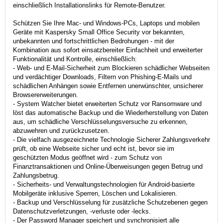
einschließlich Installationslinks für Remote-Benutzer.
Schützen Sie Ihre Mac- und Windows-PCs, Laptops und mobilen
Geräte mit Kaspersky Small Office Security vor bekannten,
unbekannten und fortschrittlichen Bedrohungen - mit der
Kombination aus sofort einsatzbereiter Einfachheit und erweiterter
Funktionalität und Kontrolle, einschließlich:
- Web- und E-Mail-Sicherheit zum Blockieren schädlicher Webseiten
und verdächtiger Downloads, Filtern von Phishing-E-Mails und
schädlichen Anhängen sowie Entfernen unerwünschter, unsicherer
Browsererweiterungen.
- System Watcher bietet erweiterten Schutz vor Ransomware und
löst das automatische Backup und die Wiederherstellung von Daten
aus, um schädliche Verschlüsselungsversuche zu erkennen,
abzuwehren und zurückzusetzen.
- Die vielfach ausgezeichnete Technologie Sicherer Zahlungsverkehr
prüft, ob eine Webseite sicher und echt ist, bevor sie im
geschützten Modus geöffnet wird - zum Schutz von
Finanztransaktionen und Online-Überweisungen gegen Betrug und
Zahlungsbetrug.
- Sicherheits- und Verwaltungstechnologien für Android-basierte
Mobilgeräte inklusive Sperren, Löschen und Lokalisieren.
- Backup und Verschlüsselung für zusätzliche Schutzebenen gegen
Datenschutzverletzungen, -verluste oder -lecks.
- Der Password Manager speichert und synchronisiert alle