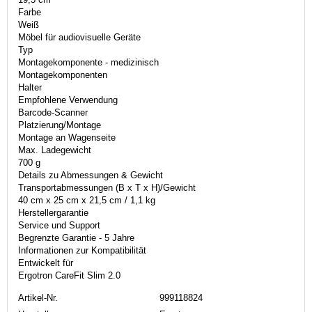
Farbe
Weiß
Möbel für audiovisuelle Geräte
Typ
Montagekomponente - medizinisch
Montagekomponenten
Halter
Empfohlene Verwendung
Barcode-Scanner
Platzierung/Montage
Montage an Wagenseite
Max. Ladegewicht
700 g
Details zu Abmessungen & Gewicht
Transportabmessungen (B x T x H)/Gewicht
40 cm x 25 cm x 21,5 cm / 1,1 kg
Herstellergarantie
Service und Support
Begrenzte Garantie - 5 Jahre
Informationen zur Kompatibilität
Entwickelt für
Ergotron CareFit Slim 2.0
Artikel-Nr.
999118824