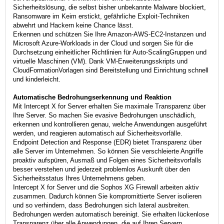
Sicherheitslösung, die selbst bisher unbekannte Malware blockiert,
Ransomware im Keim erstickt, gefährliche Exploit-Techniken
abwehrt und Hackern keine Chance lässt.
Erkennen und schützen Sie Ihre Amazon-AWS-EC2-Instanzen und
Microsoft Azure-Workloads in der Cloud und sorgen Sie für die
Durchsetzung einheitlicher Richtlinien für Auto-ScalingGruppen und
virtuelle Maschinen (VM). Dank VM-Erweiterungsskripts und
CloudFormationVorlagen sind Bereitstellung und Einrichtung schnell
und kinderleicht.
Automatische Bedrohungserkennung und Reaktion
Mit Intercept X for Server erhalten Sie maximale Transparenz über
Ihre Server. So machen Sie evasive Bedrohungen unschädlich,
erkennen und kontrollieren genau, welche Anwendungen ausgeführt
werden, und reagieren automatisch auf Sicherheitsvorfälle.
Endpoint Detection and Response (EDR) bietet Transparenz über
alle Server im Unternehmen. So können Sie verschleierte Angriffe
proaktiv aufspüren, Ausmaß und Folgen eines Sicherheitsvorfalls
besser verstehen und jederzeit problemlos Auskunft über den
Sicherheitsstatus Ihres Unternehmens geben.
Intercept X for Server und die Sophos XG Firewall arbeiten aktiv
zusammen. Dadurch können Sie kompromittierte Server isolieren
und so verhindern, dass Bedrohungen sich lateral ausbreiten.
Bedrohungen werden automatisch bereinigt. Sie erhalten lückenlose
Transparenz über alle Anwendungen, die auf Ihren Servern