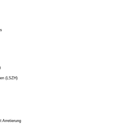
ls
g
en (LSZH)
t Arretierung