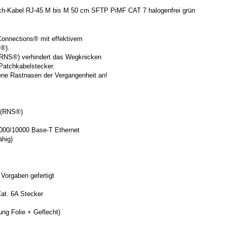
h-Kabel RJ-45 M bis M 50 cm SFTP PiMF CAT 7 halogenfrei grün
onnections® mit effektivem
®).
(RNS®) verhindert das Wegknicken
Patchkabelstecker.
ne Rastnasen der Vergangenheit an!
 (RNS®)
1000/10000 Base-T Ethernet
ähig)
 Vorgaben gefertigt
at. 6A Stecker
ng Folie + Geflecht)