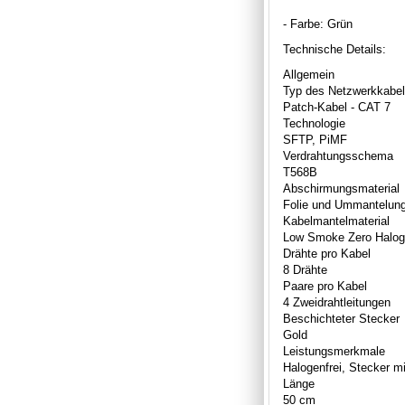
- Farbe: Grün
Technische Details:
Allgemein
Typ des Netzwerkkabe
Patch-Kabel - CAT 7
Technologie
SFTP, PiMF
Verdrahtungsschema
T568B
Abschirmungsmaterial
Folie und Ummantelun
Kabelmantelmaterial
Low Smoke Zero Halog
Drähte pro Kabel
8 Drähte
Paare pro Kabel
4 Zweidrahtleitungen
Beschichteter Stecker
Gold
Leistungsmerkmale
Halogenfrei, Stecker mi
Länge
50 cm