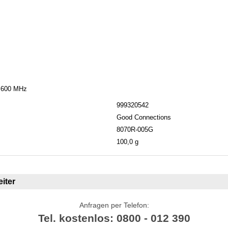
u 600 MHz
999320542
Good Connections
8070R-005G
100,0 g
iter
Anfragen per Telefon:
Tel. kostenlos: 0800 - 012 390