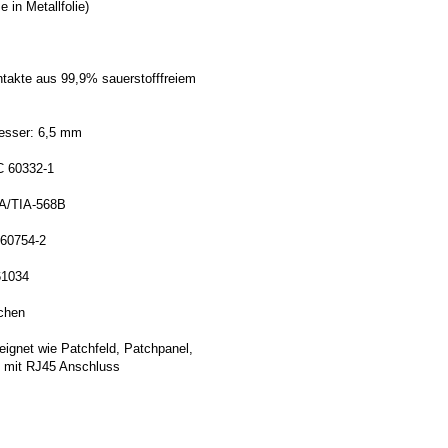
 in Metallfolie)
ontakte aus 99,9% sauerstofffreiem
esser: 6,5 mm
C 60332-1
IA/TIA-568B
 60754-2
61034
ächen
eignet wie Patchfeld, Patchpanel,
 mit RJ45 Anschluss