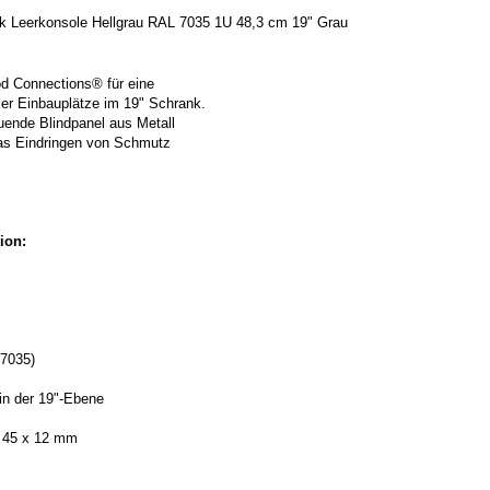
 Leerkonsole Hellgrau RAL 7035 1U 48,3 cm 19" Grau
d Connections® für eine
er Einbauplätze im 19" Schrank.
uende Blindpanel aus Metall
das Eindringen von Schmutz
ion:
L7035)
in der 19"-Ebene
x 45 x 12 mm