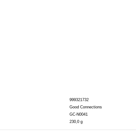
999321732
Good Connections
GC-N0041
230,0 g