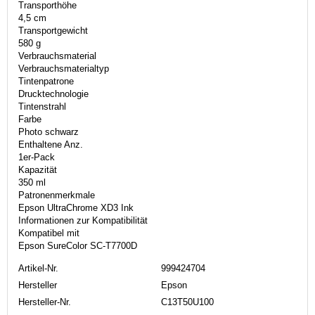
Transporthöhe
4,5 cm
Transportgewicht
580 g
Verbrauchsmaterial
Verbrauchsmaterialtyp
Tintenpatrone
Drucktechnologie
Tintenstrahl
Farbe
Photo schwarz
Enthaltene Anz.
1er-Pack
Kapazität
350 ml
Patronenmerkmale
Epson UltraChrome XD3 Ink
Informationen zur Kompatibilität
Kompatibel mit
Epson SureColor SC-T7700D
Artikel-Nr.
999424704
Hersteller
Epson
Hersteller-Nr.
C13T50U100