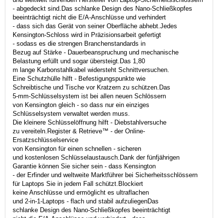
- abgedeckt sind.Das schlanke Design des Nano-Schließkopfes
beeinträchtigt nicht die E/A-Anschlüsse und verhindert
- dass sich das Gerät von seiner Oberfläche abhebt.Jedes
Kensington-Schloss wird in Präzisionsarbeit gefertigt
- sodass es die strengen Branchenstandards in
Bezug auf Stärke - Dauerbeanspruchung und mechanische
Belastung erfüllt und sogar übersteigt.Das 1,80
m lange Karbonstahlkabel widersteht Schnittversuchen.
Eine Schutzhülle hilft - Befestigungspunkte wie
Schreibtische und Tische vor Kratzern zu schützen.Das
5-mm-Schlüsselsystem ist bei allen neuen Schlössern
von Kensington gleich - so dass nur ein einziges
Schlüsselsystem verwaltet werden muss.
Die kleinere Schlüsselöffnung hilft - Diebstahlversuche
zu vereiteln.Register & Retrieve™ - der Online-
Ersatzschlüsselservice
von Kensington für einen schnellen - sicheren
und kostenlosen Schlüsselaustausch.Dank der fünfjährigen
Garantie können Sie sicher sein - dass Kensington
- der Erfinder und weltweite Marktführer bei Sicherheitsschlössern
für Laptops Sie in jedem Fall schützt.Blockiert
keine Anschlüsse und ermöglicht es ultraflachen
und 2-in-1-Laptops - flach und stabil aufzuliegenDas
schlanke Design des Nano-Schließkopfes beeinträchtigt