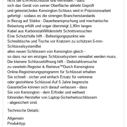
nicht die E/A-Anschlüsse und verhindert - dass
sich das Gerät von seiner Oberfläche abhebt.Geprüft
und getestetJedes Kensington-Schloss wird in Präzisionsarbeit
gefertigt - sodass es die strengen Branchenstandards
in Bezug auf Stärke - Dauerbeanspruchung und mechanische
Belastung erfüllt und sogar übersteigt.1,80m langes
Kabel aus KarbonstahlWidersteht Schnittversuchen
Eine Schutzhülle hilft - Befestigungspunkte wie
Schreibtische und Tische vor Kratzern zu schützen.5-mm-
SchlüsselsystemBei
allen neuen Schlössern von Kensington gleich -
so dass nur ein einziges Schlüsselsystem verwaltet werden muss.
Die kleinere Schlüsselöffnung hilft - Diebstahlversuche
zu vereiteln.Register & Retrieve™Durch Kensingtons
Online-Registrierungsprogramm für Schlüssel erhalten
Sie schnell - sicher und einfach Ersatz für verlorene
oder gestohlene Schlüssel.Auf 5 Jahre begrenzte
GarantieSie können sich darauf verlassen - dass
Sie von Kensington - dem Erfinder und weltweit
führenden Hersteller von Laptop-Sicherheitsschlössern
- abgesichert sind.
Technische Details:
Allgemein
Produkttyp