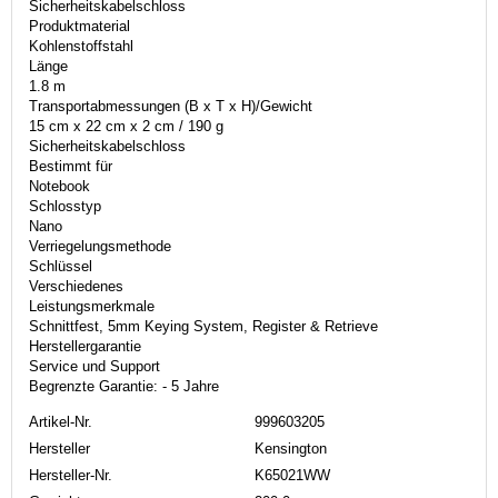
Sicherheitskabelschloss
Produktmaterial
Kohlenstoffstahl
Länge
1.8 m
Transportabmessungen (B x T x H)/Gewicht
15 cm x 22 cm x 2 cm / 190 g
Sicherheitskabelschloss
Bestimmt für
Notebook
Schlosstyp
Nano
Verriegelungsmethode
Schlüssel
Verschiedenes
Leistungsmerkmale
Schnittfest, 5mm Keying System, Register & Retrieve
Herstellergarantie
Service und Support
Begrenzte Garantie: - 5 Jahre
Artikel-Nr.
999603205
Hersteller
Kensington
Hersteller-Nr.
K65021WW