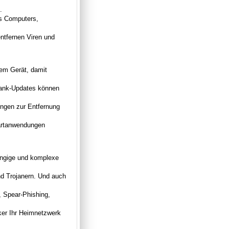
.
es Computers,
ntfernen Viren und
rem Gerät, damit
bank-Updates können
ungen zur Entfernung
tartanwendungen
ängige und komplexe
d Trojanern. Und auch
, Spear-Phishing,
ker Ihr Heimnetzwerk