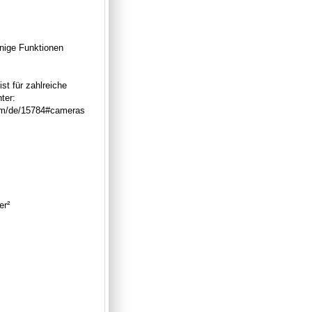
inige Funktionen
st für zahlreiche
ter:
com/de/15784#cameras
er²