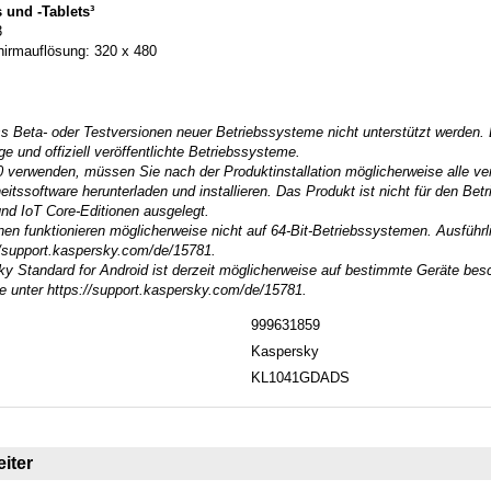
und -Tablets³
3
hirmauflösung: 320 x 480
ss Beta- oder Testversionen neuer Betriebssysteme nicht unterstützt werden.
ge und offiziell veröffentlichte Betriebssysteme.
verwenden, müssen Sie nach der Produktinstallation möglicherweise alle ve
itssoftware herunterladen und installieren. Das Produkt ist nicht für den Bet
und IoT Core-Editionen ausgelegt.
onen funktionieren möglicherweise nicht auf 64-Bit-Betriebssystemen. Ausführl
://support.kaspersky.com/de/15781.
ky Standard for Android ist derzeit möglicherweise auf bestimmte Geräte bes
ie unter https://support.kaspersky.com/de/15781.
999631859
Kaspersky
KL1041GDADS
iter