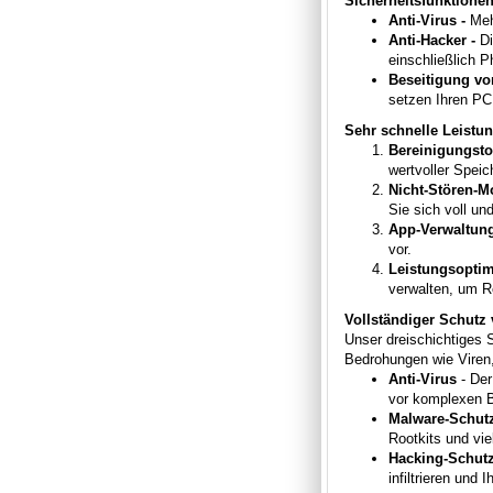
Sicherheits­funktione
Anti-Virus -
Meh
Anti-Hacker -
D
einschließlich P
Beseitigung v
setzen Ihren PC 
Sehr schnelle Leistun
Bereinigungsto
wertvoller Speic
Nicht-Stören-
Sie sich voll un
App-Verwaltun
vor.
Leistungsopti
verwalten, um R
Vollständiger Schutz
Unser dreischichtiges 
Bedrohungen wie Viren
Anti-Virus
- Der
vor komplexen 
Malware-Schut
Rootkits und vie
Hacking-Schut
infiltrieren und 