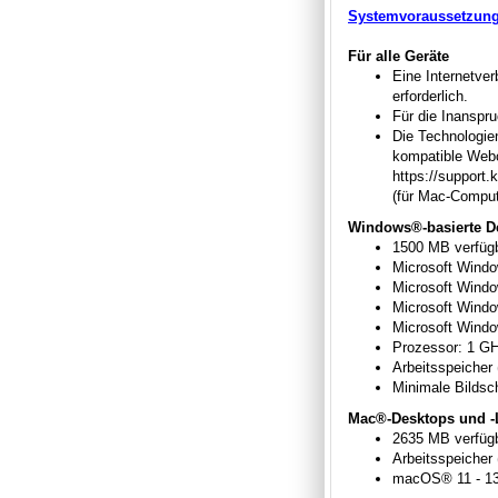
Systemvoraussetzung
Für alle Geräte
Eine Internetver
erforderlich.
Für die Inanspru
Die Technologien
kompatible Webca
https://support
(für Mac-Comput
Windows®-basierte De
1500 MB verfügb
Microsoft Windo
Microsoft Windo
Microsoft Window
Microsoft Windo
Prozessor: 1 GH
Arbeitsspeicher 
Minimale Bildsc
Mac®-Desktops und -
2635 MB verfügb
Arbeitsspeicher
macOS® 11 - 1