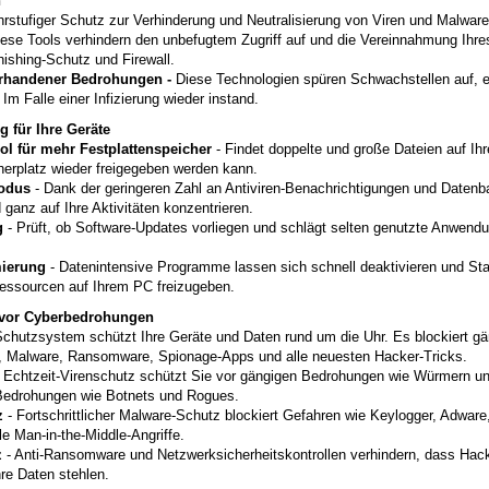
n
rstufiger Schutz zur Verhinderung und Neutralisierung von Viren und Malware
iese Tools verhindern den unbefugtem Zugriff auf und die Vereinnahmung Ihr
hishing-Schutz und Firewall.
orhandener Bedrohungen -
Diese Technologien spüren Schwachstellen auf, e
Im Falle einer Infizierung wieder instand.
g für Ihre Geräte
ol für mehr Festplattenspeicher
- Findet doppelte und große Dateien auf Ih
herplatz wieder freigegeben werden kann.
Modus
- Dank der geringeren Zahl an Antiviren-Benachrichtigungen und Daten
d ganz auf Ihre Aktivitäten konzentrieren.
g
- Prüft, ob Software-Updates vorliegen und schlägt selten genutzte Anwend
mierung
- Datenintensive Programme lassen sich schnell deaktivieren und S
essourcen auf Ihrem PC freizugeben.
 vor Cyberbedrohungen
Schutzsystem schützt Ihre Geräte und Daten rund um die Uhr. Es blockiert g
, Malware, Ransomware, Spionage-Apps und alle neuesten Hacker-Tricks.
 Echtzeit-Virenschutz schützt Sie vor gängigen Bedrohungen wie Würmern un
Bedrohungen wie Botnets und Rogues.
z
- Fortschrittlicher Malware-Schutz blockiert Gefahren wie Keylogger, Adware
le Man-in-the-Middle-Angriffe.
z
- Anti-Ransomware und Netzwerksicherheitskontrollen verhindern, dass Hac
Ihre Daten stehlen.