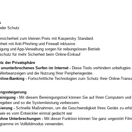
s
nder Schutz
sicherheit zum kleinen Preis mit Kaspersky Standard.
rheit mit Anti-Phishing und Firewall inklusive
nigung und App-Verwaltung sorgen für reibungslosen Betrieb
schutz für mehr Sicherheit beim Online-Einkauf
z der Privatsphäre
nunterbrochenes Surfen im Internet -
Diese Tools verhindern unbefugtes 
Werbeanzeigen und die Nutzung Ihrer Peripheriegeräte.
line-Banking -
Fortschrittliche Technologien zum Schutz Ihrer Online-Trans
ngs­steigerung
reinigung -
Mit diesem Bereinigungstool können Sie auf Ihren Computern und
reigeben und so die Systemleistung verbessern.
ierung -
Schnelle Maßnahmen, um die Geschwindigkeit Ihres Geräts zu erhö
, wie es vom Entwickler einmal gedacht war
 ohne Unterbrechungen -
Mit dieser Funktion können Sie ganz ungestört Fil
ogramme im Vollbildmodus verwenden.