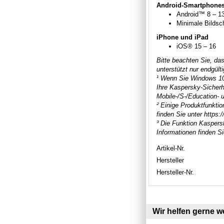
Android-Smartphones 
Android™ 8 – 1
Minimale Bildsc
iPhone und iPad
iOS® 15 – 16
Bitte beachten Sie, da
unterstützt nur endgülti
¹ Wenn Sie Windows 10 
Ihre Kaspersky-Sicherhe
Mobile-/S-/Education- 
² Einige Produktfunkti
finden Sie unter https
³ Die Funktion Kaspers
Informationen finden S
Artikel-Nr.
Hersteller
Hersteller-Nr.
Wir helfen gerne we