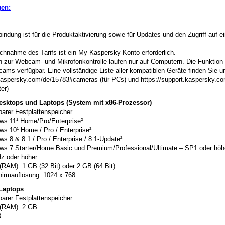
en:
bindung ist für die Produktaktivierung sowie für Updates und den Zugriff auf e
chnahme des Tarifs ist ein My Kaspersky-Konto erforderlich.
 zur Webcam- und Mikrofonkontrolle laufen nur auf Computern. Die Funktion i
ms verfügbar. Eine vollständige Liste aller kompatiblen Geräte finden Sie un
.kaspersky.com/de/15783#cameras (für PCs) und https://support.kaspersky.
er)
sktops und Laptops (System mit x86-Prozessor)
arer Festplattenspeicher
ws 11¹ Home/Pro/Enterprise²
ws 10¹ Home / Pro / Enterprise²
s 8 & 8.1 / Pro / Enterprise / 8.1-Update²
ws 7 Starter/Home Basic und Premium/Professional/Ultimate – SP1 oder höh
z oder höher
(RAM): 1 GB (32 Bit) oder 2 GB (64 Bit)
hirmauflösung: 1024 x 768
Laptops
arer Festplattenspeicher
 (RAM): 2 GB
3