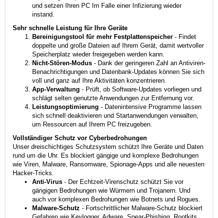
und setzen Ihren PC Im Falle einer Infizierung wieder
instand.
Sehr schnelle Leistung für Ihre Geräte
Bereinigungstool für mehr Festplattenspeicher
- Findet
doppelte und große Dateien auf Ihrem Gerät, damit wertvoller
Speicherplatz wieder freigegeben werden kann.
Nicht-Stören-Modus
- Dank der geringeren Zahl an Antiviren-
Benachrichtigungen und Datenbank-Updates können Sie sich
voll und ganz auf Ihre Aktivitäten konzentrieren.
App-Verwaltung
- Prüft, ob Software-Updates vorliegen und
schlägt selten genutzte Anwendungen zur Entfernung vor.
Leistungsoptimierung
- Datenintensive Programme lassen
sich schnell deaktivieren und Startanwendungen verwalten,
um Ressourcen auf Ihrem PC freizugeben.
Vollständiger Schutz vor Cyberbedrohungen
Unser dreischichtiges Schutzsystem schützt Ihre Geräte und Daten
rund um die Uhr. Es blockiert gängige und komplexe Bedrohungen
wie Viren, Malware, Ransomware, Spionage-Apps und alle neuesten
Hacker-Tricks.
Anti-Virus
- Der Echtzeit-Virenschutz schützt Sie vor
gängigen Bedrohungen wie Würmern und Trojanern. Und
auch vor komplexen Bedrohungen wie Botnets und Rogues.
Malware-Schutz
- Fortschrittlicher Malware-Schutz blockiert
Gefahren wie Keylogger, Adware, Spear-Phishing, Rootkits