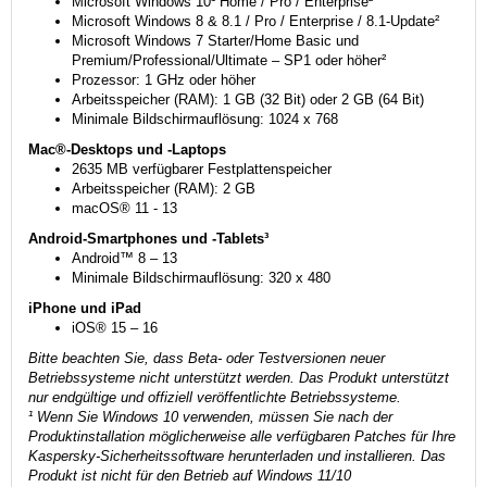
Microsoft Windows 10¹ Home / Pro / Enterprise²
Microsoft Windows 8 & 8.1 / Pro / Enterprise / 8.1-Update²
Microsoft Windows 7 Starter/Home Basic und
Premium/Professional/Ultimate – SP1 oder höher²
Prozessor: 1 GHz oder höher
Arbeitsspeicher (RAM): 1 GB (32 Bit) oder 2 GB (64 Bit)
Minimale Bildschirmauflösung: 1024 x 768
Mac®-Desktops und -Laptops
2635 MB verfügbarer Festplattenspeicher
Arbeitsspeicher (RAM): 2 GB
macOS® 11 - 13
Android-Smartphones und -Tablets³
Android™ 8 – 13
Minimale Bildschirmauflösung: 320 x 480
iPhone und iPad
iOS® 15 – 16
Bitte beachten Sie, dass Beta- oder Testversionen neuer
Betriebssysteme nicht unterstützt werden. Das Produkt unterstützt
nur endgültige und offiziell veröffentlichte Betriebssysteme.
¹ Wenn Sie Windows 10 verwenden, müssen Sie nach der
Produktinstallation möglicherweise alle verfügbaren Patches für Ihre
Kaspersky-Sicherheitssoftware herunterladen und installieren. Das
Produkt ist nicht für den Betrieb auf Windows 11/10