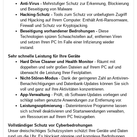
Anti-Virus -
Mehrstufiger Schutz zur Erkennung, Blockierung
und Beseitigung von Malware
Hacking-Schutz -
Tools zum Schutz vor unbefugtem Zugriff
und Hijacking auf Ihrem Computer. Enthält Anti-Ransomware,
Firewall und Schutz vor Kryptojacking.
Beseitigung vorhandener Bedrohungen -
Diese
Technologien spüren Schwachstellen auf, entfernen Viren
und setzen Ihren PC Im Falle einer Infizierung wieder
instand.
Sehr schnelle Leistung für Ihre Geräte
Hard Drive Cleaner und Health Monitor
- Räumt mit
doppelten und sehr großen Dateien auf Ihrem PC auf und
überwacht die Leistung Ihrer Festplatten.
Nicht-Stören-Modus
- Dank der geringeren Zahl an Antiviren-
Benachrichtigungen und Datenbank-Updates können Sie sich
voll und ganz auf Ihre Aktivitäten konzentrieren.
App-Verwaltung
- Prüft, ob Software-Updates vorliegen und
schlägt selten genutzte Anwendungen zur Entfernung vor.
Leistungsoptimierung
- Datenintensive Programme lassen
sich schnell deaktivieren und Startanwendungen verwalten,
um Ressourcen auf Ihrem PC freizugeben.
Vollständiger Schutz vor Cyberbedrohungen
Unser dreischichtiges Schutzsystem schützt Ihre Geräte und Daten
rund um die Uhr. Es blockiert gängige und komplexe Bedrohungen