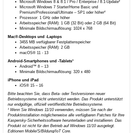
Microsoft Windows 8 & 8.1 / Pro / Enterprise / 8.1-Update²
Microsoft Windows 7 Starter/Home Basic und
Premium/Professional/Ultimate – SP1 oder höher²
Prozessor: 1 GHz oder höher
Arbeitsspeicher (RAM): 1 GB (32 Bit) oder 2 GB (64 Bit)
Minimale Bildschirmauflösung: 1024 x 768
Mac®-Desktops und -Laptops
3455 MB verfügbarer Festplattenspeicher
Arbeitsspeicher (RAM): 2 GB
macOS® 11 - 13
Android-Smartphones und -Tablets³
Android™ 8 – 13
Minimale Bildschirmauflösung: 320 x 480
iPhone und iPad
iOS® 15 – 16
Bitte beachten Sie, dass Beta- oder Testversionen neuer
Betriebssysteme nicht unterstützt werden. Das Produkt unterstützt
nur endgültige, offiziell veröffentlichte Betriebssysteme.
¹ Wenn Sie Windows 11/10 verwenden, müssen Sie nach der
Produktinstallation möglicherweise alle verfügbaren Patches für Ihre
Kaspersky-Sicherheitssoftware herunterladen und installieren. Das
Produkt ist nicht für den Betrieb auf Windows 11/10 ausgelegt.
Editionen Mobile/S/Bildung/IoT Core.