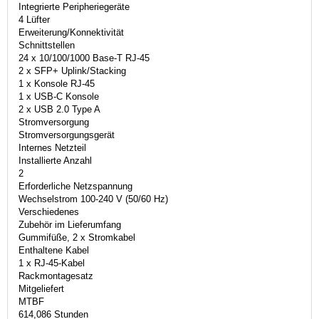
Integrierte Peripheriegeräte
4 Lüfter
Erweiterung/Konnektivität
Schnittstellen
24 x 10/100/1000 Base-T RJ-45
2 x SFP+ Uplink/Stacking
1 x Konsole RJ-45
1 x USB-C Konsole
2 x USB 2.0 Type A
Stromversorgung
Stromversorgungsgerät
Internes Netzteil
Installierte Anzahl
2
Erforderliche Netzspannung
Wechselstrom 100-240 V (50/60 Hz)
Verschiedenes
Zubehör im Lieferumfang
Gummifüße, 2 x Stromkabel
Enthaltene Kabel
1 x RJ-45-Kabel
Rackmontagesatz
Mitgeliefert
MTBF
614,086 Stunden