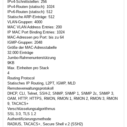
IPv4-Schnittstellen: 256
IPv4-Routen (statisch): 1024
IPv6-Routen (statisch): 512
Statische ARP-Einträge: 512
VLAN-Gruppen: 4000
MAC VLAN Address Entries: 200
IP MAC Port Binding Entries: 1024
MAC-Adressen pro Port: bis zu 64
IGMP-Gruppen: 2048
Größe der MAC-Adresstabelle
32.000 Einträge
Jumbo-Rahmenunterstützung
9KB
Max. Einheiten pro Stack
4
Routing Protocol
Statisches IP Routing, L2PT, IGMP, MLD
Remoteverwaltungsprotokoll
DHCP, CLI, Telnet, SSH-2, SNMP, SNMP 1, SNMP 2c, SNMP 3,
OAM, HTTP, HTTPS, RMON, RMON 1, RMON 2, RMON 3, RMON
9, TACACS+
Verschlüsselungsalgorithmus
SSL 3.0, TLS 1.2
Authentifizierungsmethode
RADIUS, TACACS+, Secure Shell v.2 (SSH2)