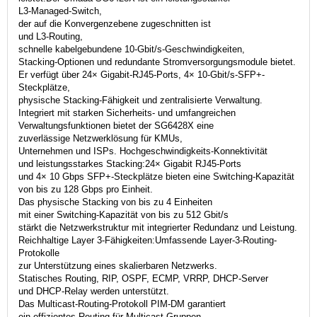
L3-Managed-Switch,
der auf die Konvergenzebene zugeschnitten ist
und L3-Routing,
schnelle kabelgebundene 10-Gbit/s-Geschwindigkeiten,
Stacking-Optionen und redundante Stromversorgungsmodule bietet.
Er verfügt über 24× Gigabit-RJ45-Ports, 4× 10-Gbit/s-SFP+-
Steckplätze,
physische Stacking-Fähigkeit und zentralisierte Verwaltung.
Integriert mit starken Sicherheits- und umfangreichen
Verwaltungsfunktionen bietet der SG6428X eine
zuverlässige Netzwerklösung für KMUs,
Unternehmen und ISPs. Hochgeschwindigkeits-Konnektivität
und leistungsstarkes Stacking:24× Gigabit RJ45-Ports
und 4× 10 Gbps SFP+-Steckplätze bieten eine Switching-Kapazität
von bis zu 128 Gbps pro Einheit.
Das physische Stacking von bis zu 4 Einheiten
mit einer Switching-Kapazität von bis zu 512 Gbit/s
stärkt die Netzwerkstruktur mit integrierter Redundanz und Leistung.
Reichhaltige Layer 3-Fähigkeiten:Umfassende Layer-3-Routing-
Protokolle
zur Unterstützung eines skalierbaren Netzwerks.
Statisches Routing, RIP, OSPF, ECMP, VRRP, DHCP-Server
und DHCP-Relay werden unterstützt.
Das Multicast-Routing-Protokoll PIM-DM garantiert
ein effizientes Routing für Multicast-Gruppen.