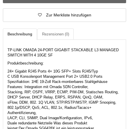
Zur Merkliste hinzufügen
Beschreibung
Rezensionen
(0)
TP-LINK OMADA 24-PORT GIGABIT STACKABLE L3 MANAGED
SWITCH WITH 4 10GE SF
Produktbeschreibung:
24× Gigabit RJ45 Ports 4× 10G SFP+ Slots RJ45/Typ
C USB Konsolenport Management Port 2× USB2.0 Ports
Spezifiaktion: 1HE 19-Zoll Rack-montierbares Stahlgehäuse
Features: Integration mit Omada SDN Controller,
Stacking, RIP, OSPF, VRRP, ECMP, PIM-DM, Statisches Routing,
DHCP Server, DHCP Relay, ERPS, RSPAN, QinQ, OAM,
sFlow, DDM, 802. 1Q VLAN, STP/RSTP/MSTP, IGMP Snooping,
802.1p/DSCP, QoS, ACL, 802.1x, Radius/Tacacs+
Authentifizierung,
LACP, CLI, SNMP, Dual Image/Konfiguration, IPv6,
Duale redundante Netzteile Was dieses Produkt
leistet:Der Omada SG6428X ist ein leistungsstarker