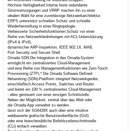
Höchste Verfügbarkeit:Interne feste redundante
Stromversorgungen und VRRP machen ihn zu einer
idealen Wahl für eine zuverlässige Netzwerkarchitektur.
ERPS unterstützt schnellen Schutz und schnelle
Wiederherstellung in einer Ringtopologie.
Verbesserte Sicherheitsfunktionen:Schutz vor einer
Reihe von Netzwerkbedrohungen mit ACL-Unterstützung
(IPv4 & IPv6),
dynamischer ARP-Inspektion, IEEE 802.1X, MAB,
Port Security und Secure Shell.
Omada SDN:Die Integration in das Omada-System
ermöglicht ein zentralisiertes Cloud-Management
und eine Reihe von Managementfunktionen wie Zero-Touch
Provisioning (ZTP).* Die Omada Software Defined
Networking (SDN)-Plattform integriert Netzwerkgeräte,
einschließlich Access Points, Switches und Router,
und bietet ein 100 % zentralisiertes Cloud-Management
- alles gesteuert von einer einzigen Schnittstelle.
Neben der Möglichkeit, zentral über das Web oder
die Omada-App verwaltet zu werden,
lässt sich der SG6428X auch über eine intuitive
webbasierte grafische Benutzeroberfläche (GUI)
oder eine branchenübliche Befehlszeilenschnittstelle
(CLI) einfach verwalten.