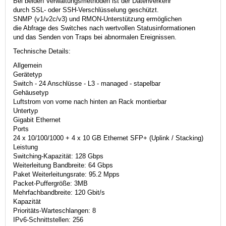
Bei beiden Verwaltungsmethoden ist der Datenverkehr
durch SSL- oder SSH-Verschlüsselung geschützt.
SNMP (v1/v2c/v3) und RMON-Unterstützung ermöglichen
die Abfrage des Switches nach wertvollen Statusinformationen
und das Senden von Traps bei abnormalen Ereignissen.
Technische Details:
Allgemein
Gerätetyp
Switch - 24 Anschlüsse - L3 - managed - stapelbar
Gehäusetyp
Luftstrom von vorne nach hinten an Rack montierbar
Untertyp
Gigabit Ethernet
Ports
24 x 10/100/1000 + 4 x 10 GB Ethernet SFP+ (Uplink / Stacking)
Leistung
Switching-Kapazität: 128 Gbps
Weiterleitung Bandbreite: 64 Gbps
Paket Weiterleitungsrate: 95.2 Mpps
Packet-Puffergröße: 3MB
Mehrfachbandbreite: 120 Gbit/s
Kapazität
Prioritäts-Warteschlangen: 8
IPv6-Schnittstellen: 256