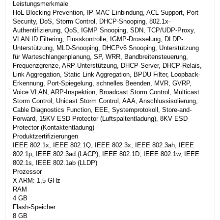
Leistungsmerkmale
HoL Blocking Prevention, IP-MAC-Einbindung, ACL Support, Port
Security, DoS, Storm Control, DHCP-Snooping, 802.1x-
Authentifizierung, QoS, IGMP Snooping, SDN, TCP/UDP-Proxy,
VLAN ID Filtering, Flusskontrolle, IGMP-Drosselung, DLDP-
Unterstützung, MLD-Snooping, DHCPv6 Snooping, Unterstützung
für Warteschlangenplanung, SP, WRR, Bandbreitensteuerung,
Frequenzgrenze, ARP-Unterstützung, DHCP-Server, DHCP-Relais,
Link Aggregation, Static Link Aggregation, BPDU Filter, Loopback-
Erkennung, Port-Spiegelung, schnelles Beenden, MVR, GVRP,
Voice VLAN, ARP-Inspektion, Broadcast Storm Control, Multicast
Storm Control, Unicast Storm Control, AAA, Anschlussisolierung,
Cable Diagnostics Function, EEE, Systemprotokoll, Store-and-
Forward, 15KV ESD Protector (Luftspaltentladung), 8KV ESD
Protector (Kontaktentladung)
Produktzertifizierungen
IEEE 802.1x, IEEE 802.1Q, IEEE 802.3x, IEEE 802.3ah, IEEE
802.1p, IEEE 802.3ad (LACP), IEEE 802.1D, IEEE 802.1w, IEEE
802.1s, IEEE 802.1ab (LLDP)
Prozessor
X ARM: 1,5 GHz
RAM
4 GB
Flash-Speicher
8 GB