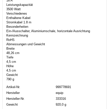
16 A
Leistungskapazität
3500 Watt
Verschiedenes
Enthaltene Kabel
Stromkabel 1.8 m
Besonderheiten
Ein-/Ausschalter, Aluminiumschale, horizontale Ausrichtung
Kennzeichnung
RoHS
Abmessungen und Gewicht
Breite
48,26 cm
Tiefe
4,5 cm
Höhe
4,5 cm
Gewicht
790 g
Artikel-Nr.
999778691
Hersteller
equip
Hersteller-Nr.
333316
Gewicht
920,0 g