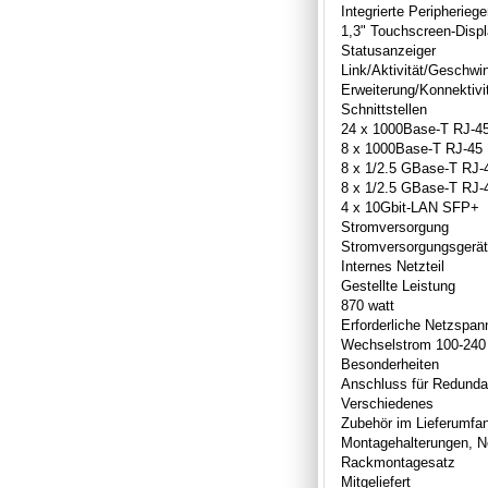
Integrierte Peripheriege
1,3" Touchscreen-Disp
Statusanzeiger
Link/Aktivität/Geschwi
Erweiterung/Konnektivi
Schnittstellen
24 x 1000Base-T RJ-4
8 x 1000Base-T RJ-45
8 x 1/2.5 GBase-T RJ-
8 x 1/2.5 GBase-T RJ
4 x 10Gbit-LAN SFP+
Stromversorgung
Stromversorgungsgerät
Internes Netzteil
Gestellte Leistung
870 watt
Erforderliche Netzspa
Wechselstrom 100-240 
Besonderheiten
Anschluss für Redund
Verschiedenes
Zubehör im Lieferumfa
Montagehalterungen, N
Rackmontagesatz
Mitgeliefert