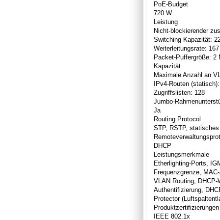
PoE-Budget
720 W
Leistung
Nicht-blockierender zu
Switching-Kapazität: 
Weiterleitungsrate: 16
Packet-Puffergröße: 2
Kapazität
Maximale Anzahl an V
IPv4-Routen (statisch)
Zugriffslisten: 128
Jumbo-Rahmenunterst
Ja
Routing Protocol
STP, RSTP, statisches
Remoteverwaltungsprot
DHCP
Leistungsmerkmale
Etherlighting-Ports, I
Frequenzgrenze, MAC-A
VLAN Routing, DHCP-Wä
Authentifizierung, DH
Protector (Luftspalten
Produktzertifizierungen
IEEE 802.1x