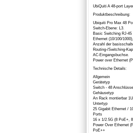
UbiQuiti A 48-port Lay
Produktbeschreibung:
Ubiquiti Pro Max 48 P
Switch-Ebene: L3.
Basic Switching RJ-45 
Ethernet (10/100/1000)
Anzahl der basisschalt
Routing-/Switching-Kap
AC-Eingangsbuchse.
Power over Ethernet (
Technische Details:
Allgemein
Gerätetyp
Switch - 48 Anschlüsse
Gehäusetyp
An Rack montierbar 1U
Untertyp
25 Gigabit Ethernet / 1
Ports
16 x 1/2.5G (8 PoE+, 
Power Over Ethernet (
PoE++