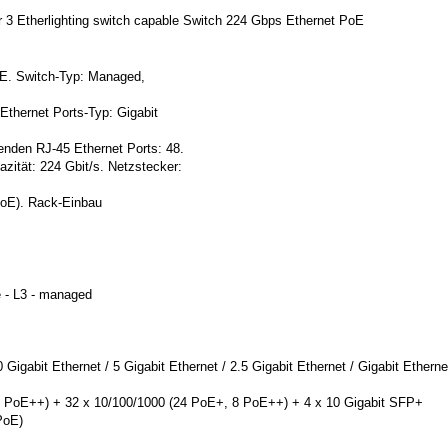
er 3 Etherlighting switch capable Switch 224 Gbps Ethernet PoE
oE. Switch-Typ: Managed,
Ethernet Ports-Typ: Gigabit
,
enden RJ-45 Ethernet Ports: 48.
azität: 224 Gbit/s. Netzstecker:
PoE). Rack-Einbau
 - L3 - managed
0 Gigabit Ethernet / 5 Gigabit Ethernet / 2.5 Gigabit Ethernet / Gigabit Etherne
8 PoE++) + 32 x 10/100/1000 (24 PoE+, 8 PoE++) + 4 x 10 Gigabit SFP+
PoE)