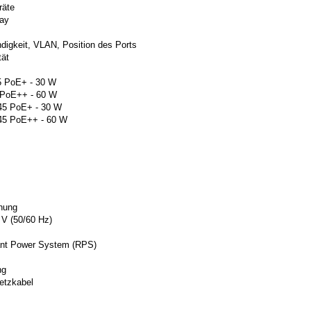
räte
lay
ndigkeit, VLAN, Position des Ports
tät
5 PoE+ - 30 W
 PoE++ - 60 W
45 PoE+ - 30 W
-45 PoE++ - 60 W
nnung
V (50/60 Hz)
ant Power System (RPS)
ng
etzkabel