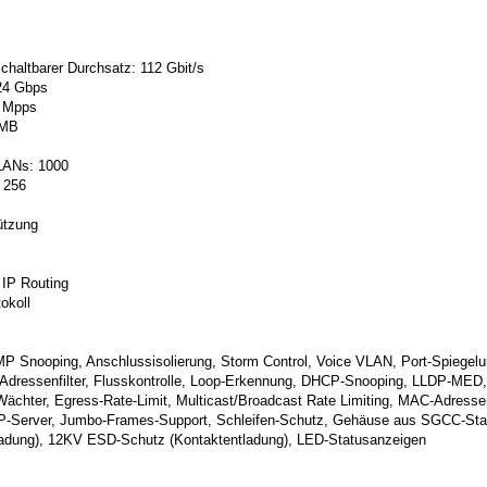
schaltbarer Durchsatz: 112 Gbit/s
224 Gbps
7 Mpps
 MB
LANs: 1000
: 256
ützung
 IP Routing
okoll
GMP Snooping, Anschlussisolierung, Storm Control, Voice VLAN, Port-Spiegel
dressenfilter, Flusskontrolle, Loop-Erkennung, DHCP-Snooping, LLDP-MED, 
chter, Egress-Rate-Limit, Multicast/Broadcast Rate Limiting, MAC-Adressen
CP-Server, Jumbo-Frames-Support, Schleifen-Schutz, Gehäuse aus SGCC-St
tladung), 12KV ESD-Schutz (Kontaktentladung), LED-Statusanzeigen