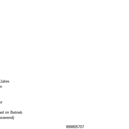
 Jahre
n
ur
eit im Betrieb
nsierend)
999805707