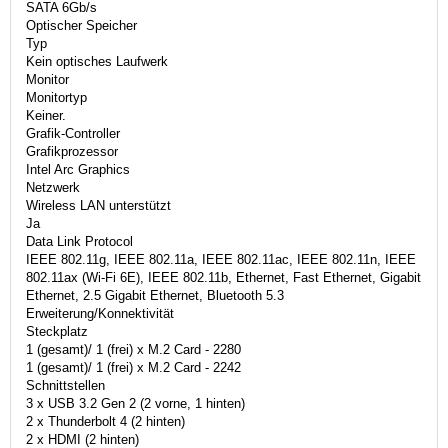
SATA 6Gb/s
Optischer Speicher
Typ
Kein optisches Laufwerk
Monitor
Monitortyp
Keiner.
Grafik-Controller
Grafikprozessor
Intel Arc Graphics
Netzwerk
Wireless LAN unterstützt
Ja
Data Link Protocol
IEEE 802.11g, IEEE 802.11a, IEEE 802.11ac, IEEE 802.11n, IEEE
802.11ax (Wi-Fi 6E), IEEE 802.11b, Ethernet, Fast Ethernet, Gigabit
Ethernet, 2.5 Gigabit Ethernet, Bluetooth 5.3
Erweiterung/Konnektivität
Steckplatz
1 (gesamt)/ 1 (frei) x M.2 Card - 2280
1 (gesamt)/ 1 (frei) x M.2 Card - 2242
Schnittstellen
3 x USB 3.2 Gen 2 (2 vorne, 1 hinten)
2 x Thunderbolt 4 (2 hinten)
2 x HDMI (2 hinten)