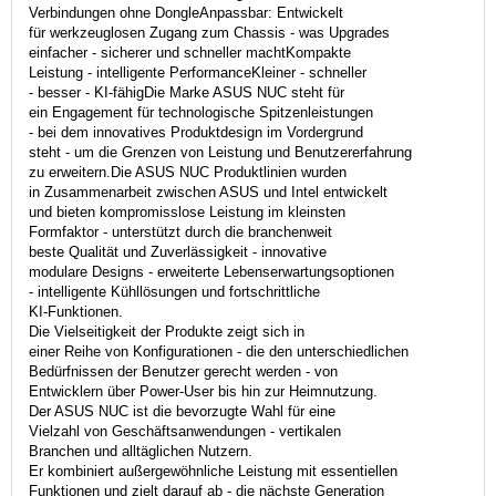
Verbindungen ohne DongleAnpassbar: Entwickelt
für werkzeuglosen Zugang zum Chassis - was Upgrades
einfacher - sicherer und schneller machtKompakte
Leistung - intelligente PerformanceKleiner - schneller
- besser - KI-fähigDie Marke ASUS NUC steht für
ein Engagement für technologische Spitzenleistungen
- bei dem innovatives Produktdesign im Vordergrund
steht - um die Grenzen von Leistung und Benutzererfahrung
zu erweitern.Die ASUS NUC Produktlinien wurden
in Zusammenarbeit zwischen ASUS und Intel entwickelt
und bieten kompromisslose Leistung im kleinsten
Formfaktor - unterstützt durch die branchenweit
beste Qualität und Zuverlässigkeit - innovative
modulare Designs - erweiterte Lebenserwartungsoptionen
- intelligente Kühllösungen und fortschrittliche
KI-Funktionen.
Die Vielseitigkeit der Produkte zeigt sich in
einer Reihe von Konfigurationen - die den unterschiedlichen
Bedürfnissen der Benutzer gerecht werden - von
Entwicklern über Power-User bis hin zur Heimnutzung.
Der ASUS NUC ist die bevorzugte Wahl für eine
Vielzahl von Geschäftsanwendungen - vertikalen
Branchen und alltäglichen Nutzern.
Er kombiniert außergewöhnliche Leistung mit essentiellen
Funktionen und zielt darauf ab - die nächste Generation