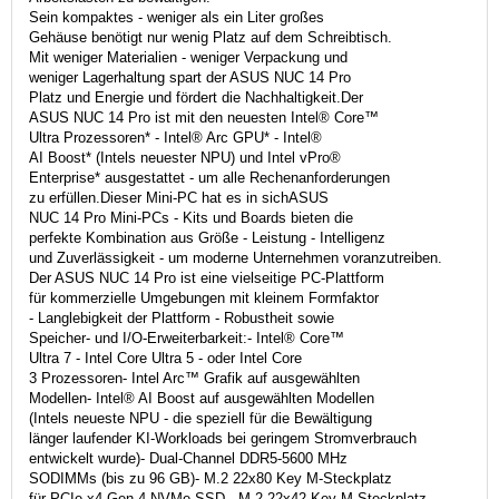
Sein kompaktes - weniger als ein Liter großes
Gehäuse benötigt nur wenig Platz auf dem Schreibtisch.
Mit weniger Materialien - weniger Verpackung und
weniger Lagerhaltung spart der ASUS NUC 14 Pro
Platz und Energie und fördert die Nachhaltigkeit.Der
ASUS NUC 14 Pro ist mit den neuesten Intel® Core™
Ultra Prozessoren* - Intel® Arc GPU* - Intel®
AI Boost* (Intels neuester NPU) und Intel vPro®
Enterprise* ausgestattet - um alle Rechenanforderungen
zu erfüllen.Dieser Mini-PC hat es in sichASUS
NUC 14 Pro Mini-PCs - Kits und Boards bieten die
perfekte Kombination aus Größe - Leistung - Intelligenz
und Zuverlässigkeit - um moderne Unternehmen voranzutreiben.
Der ASUS NUC 14 Pro ist eine vielseitige PC-Plattform
für kommerzielle Umgebungen mit kleinem Formfaktor
- Langlebigkeit der Plattform - Robustheit sowie
Speicher- und I/O-Erweiterbarkeit:- Intel® Core™
Ultra 7 - Intel Core Ultra 5 - oder Intel Core
3 Prozessoren- Intel Arc™ Grafik auf ausgewählten
Modellen- Intel® AI Boost auf ausgewählten Modellen
(Intels neueste NPU - die speziell für die Bewältigung
länger laufender KI-Workloads bei geringem Stromverbrauch
entwickelt wurde)- Dual-Channel DDR5-5600 MHz
SODIMMs (bis zu 96 GB)- M.2 22x80 Key M-Steckplatz
für PCIe x4 Gen 4 NVMe SSD - M.2 22x42 Key M-Steckplatz