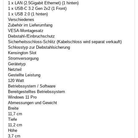
1 x LAN (2.5Gigabit Ethernet) (1 hinten)
1 x USB-C 3.2 Gen 2x2 (1 Front)
1 x USB 2.0 (1 hinten)
Verschiedenes
Zubehör im Lieferumfang
VESA-Montagesatz
Diebstahl-/Einbruchschutz
Sicherheitsschloss-Schlitz (Kabelschloss wird separat verkauft)
Schlosstyp zur Diebstahlsicherung
Kensington Slot
Stromversorgung
Gerätetyp
Netzteil
Gestellte Leistung
120 Watt
Betriebssystem / Software
Bereitgestelltes Betriebssystem
Windows 11 Pro
Abmessungen und Gewicht
Breite
11,7 cm
Tiefe
11,2 cm
Höhe
3,7 cm