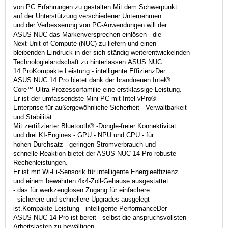
von PC Erfahrungen zu gestalten.Mit dem Schwerpunkt
auf der Unterstützung verschiedener Unternehmen
und der Verbesserung von PC-Anwendungen will der
ASUS NUC das Markenversprechen einlösen - die
Next Unit of Compute (NUC) zu liefern und einen
bleibenden Eindruck in der sich ständig weiterentwickelnden
Technologielandschaft zu hinterlassen.ASUS NUC
14 ProKompakte Leistung - intelligente EffizienzDer
ASUS NUC 14 Pro bietet dank der brandneuen Intel®
Core™ Ultra-Prozessorfamilie eine erstklassige Leistung.
Er ist der umfassendste Mini-PC mit Intel vPro®
Enterprise für außergewöhnliche Sicherheit - Verwaltbarkeit
und Stabilität.
Mit zertifizierter Bluetooth® -Dongle-freier Konnektivität
und drei KI-Engines - GPU - NPU und CPU - für
hohen Durchsatz - geringen Stromverbrauch und
schnelle Reaktion bietet der ASUS NUC 14 Pro robuste
Rechenleistungen.
Er ist mit Wi-Fi-Sensorik für intelligente Energieeffizienz
und einem bewährten 4x4-Zoll-Gehäuse ausgestattet
- das für werkzeuglosen Zugang für einfachere
- sicherere und schnellere Upgrades ausgelegt
ist.Kompakte Leistung - intelligente PerformanceDer
ASUS NUC 14 Pro ist bereit - selbst die anspruchsvollsten
Arbeitslasten zu bewältigen.