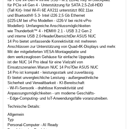
für PCIe x4 Gen 4 - Unterstützung für SATA 2,5-Zoll-HDD
(Tall Kit)- Intel Wi-Fi 6E AX211 unterstützt 802.11ax
und Bluetooth® 5.3- Intel i226 2,5 Gb Ethernet
(i225-LM bei vPro Modellen - i226-V bei nicht-vPro
Modellen)- Umfangreiche Anschlussmöglichkeiten
wie Thunderbolt™ 4 - HDMI® 2.1 - USB 3.2 Gen 2
und interne USB 2.0-HeaderÜbersichtDer ASUS NUC
14 Pro bietet umfassende Konnektivität mit mehreren
Anschlüssen zur Unterstützung von Quad-4K-Displays und mehr.
Mit der mitgelieferten VESA-Montageplatte und
dem werkzeuglosen Gehäuse für einfache Upgrades
ist der NUC 14 Pro ideal für eine Vielzahl von
Einsatzszenarien.Warum NUC 14 Pro?Der ASUS NUC
14 Pro ist kompakt - leistungsstark und zuverlässig.
Er bietet unvergleichliche Leistung - außergewöhnliche
Sicherheit und Verwaltbarkeit - KI-Bereitschaft
- Wi-Fi-Sensorik - drahtlose Konnektivität und
Anpassungsmöglichkeiten - um moderne Geschäfts-
- Edge-Computing- und IoT-Anwendungsfälle voranzutreiben.
Technische Details:
Allgemein
Typ
Personal-Computer - AI Ready