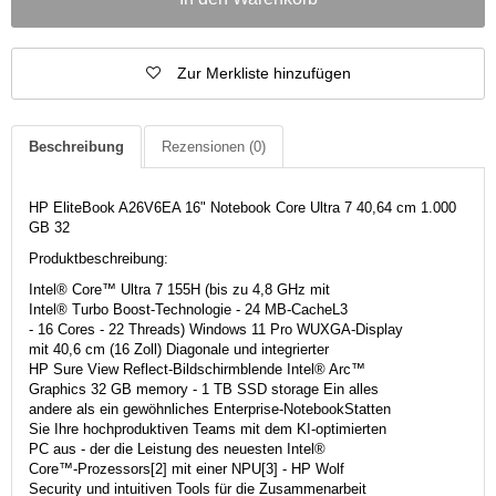
Zur Merkliste hinzufügen
Beschreibung
Rezensionen
(0)
HP EliteBook A26V6EA 16" Notebook Core Ultra 7 40,64 cm 1.000
GB 32
Produktbeschreibung:
Intel® Core™ Ultra 7 155H (bis zu 4,8 GHz mit
Intel® Turbo Boost-Technologie - 24 MB-CacheL3
- 16 Cores - 22 Threads) Windows 11 Pro WUXGA-Display
mit 40,6 cm (16 Zoll) Diagonale und integrierter
HP Sure View Reflect-Bildschirmblende Intel® Arc™
Graphics 32 GB memory - 1 TB SSD storage Ein alles
andere als ein gewöhnliches Enterprise-NotebookStatten
Sie Ihre hochproduktiven Teams mit dem KI-optimierten
PC aus - der die Leistung des neuesten Intel®
Core™-Prozessors[2] mit einer NPU[3] - HP Wolf
Security und intuitiven Tools für die Zusammenarbeit