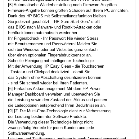
[5] Automatische Wiederherstellung nach Firmware-Angriffen
Firmware-Angriffe können großen Schaden auf Ihrem PC anrichten.
Dank des HP BIOS mit Selbstheilungsfunktion bleiben
Sie jederzeit geschützt – HP Sure Start Gen7 stellt
das BIOS nach Malware- und Rootkit-Attacken oder
Fehlfunktionen automatisch wieder her.
Ihr Fingerabdruck - Ihr Passwort Nie wieder Stress
mit Benutzernamen und Passwörtern! Melden Sie
sich bei Windows oder auf Websites ganz einfach
über einen optionalen Fingerabdrucksensor an.
Schnelle Reinigung mit intelligenter Technologie
Mit der Anwendung HP Easy Clean - die Touchscreen
- Tastatur und Clickpad deaktiviert - damit Sie
das System ohne Abschaltung desinfizieren können
- sind Sie schnell wieder bei Ihren Patienten.
[6] Einfaches Akkumanagement Mit dem HP Power
Manager Dashboard verwalten und überwachen Sie
die Leistung sowie den Zustand des Akkus und passen
die Ladeoptionen entsprechend Ihren Bedürfnissen an.
[9] [2] Die Multi-Core-Technologie dient zur Verbesserung
der Leistung bestimmter Software-Produkte.
Die Verwendung dieser Technologie bringt nicht
zwangsläufig Vorteile für jeden Kunden und jede
Softwareanwendung.
Leistung und Taktfrequenz variieren je nach Anwendungsworkload