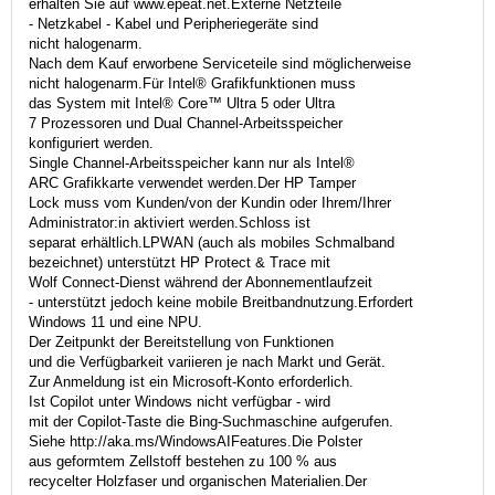
erhalten Sie auf www.epeat.net.Externe Netzteile
- Netzkabel - Kabel und Peripheriegeräte sind
nicht halogenarm.
Nach dem Kauf erworbene Serviceteile sind möglicherweise
nicht halogenarm.Für Intel® Grafikfunktionen muss
das System mit Intel® Core™ Ultra 5 oder Ultra
7 Prozessoren und Dual Channel-Arbeitsspeicher
konfiguriert werden.
Single Channel-Arbeitsspeicher kann nur als Intel®
ARC Grafikkarte verwendet werden.Der HP Tamper
Lock muss vom Kunden/von der Kundin oder Ihrem/Ihrer
Administrator:in aktiviert werden.Schloss ist
separat erhältlich.LPWAN (auch als mobiles Schmalband
bezeichnet) unterstützt HP Protect & Trace mit
Wolf Connect-Dienst während der Abonnementlaufzeit
- unterstützt jedoch keine mobile Breitbandnutzung.Erfordert
Windows 11 und eine NPU.
Der Zeitpunkt der Bereitstellung von Funktionen
und die Verfügbarkeit variieren je nach Markt und Gerät.
Zur Anmeldung ist ein Microsoft-Konto erforderlich.
Ist Copilot unter Windows nicht verfügbar - wird
mit der Copilot-Taste die Bing-Suchmaschine aufgerufen.
Siehe http://aka.ms/WindowsAIFeatures.Die Polster
aus geformtem Zellstoff bestehen zu 100 % aus
recycelter Holzfaser und organischen Materialien.Der