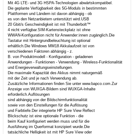
Mit 4G LTE- und 3G HSPA-Technologien abwärtskompatibel.
Die geplante Verfügbarkeit des 5G-Moduls in bestimmten
Plattformen und Ländern ist davon abhängig - ob
es von den Netzanbietern unterstützt wird.USB
20 Gbit/s Geschwindigkeit ist mit Thunderbolt™
4 nicht verfügbar.SIM-Kartensteckplatz ist ohne
WWAN-Konfiguration nicht für Anwender:innen zugänglich.Die
Tastatur mit Hintergrundbeleuchtung ist optional
erhältlich.Die Windows MM18 Akkulaufzeit ist von
verschiedenen Faktoren abhängig - z.
B. von Produktmodell - Konfiguration - geladenen
Anwendungen - Funktionen - Verwendung - Wireless-Funktionalität
und Energieverwaltungseinstellungen.
Die maximale Kapazität des Akkus nimmt naturgemäß
mit der Zeit und je nach Verwendung ab.
Zusätzliche Informationen finden Sie unter www.bapco.com.Zur
Anzeige von WUXGA-Bildern sind WUXGA-Inhalte
erforderlich.Auflösungen
sind abhängig von der Bildschirmfunktionalität
sowie von den Einstellungen für die Auflösung
und Farbtiefe.Der integrierte HP Sure View Reflect
Blickschutz ist eine optionale Funktion - die
beim Kauf konfiguriert werden muss und für die
Ausführung im Querformat konzipiert wurde.Die
tatsächliche Helligkeit ist mit HP Sure View oder