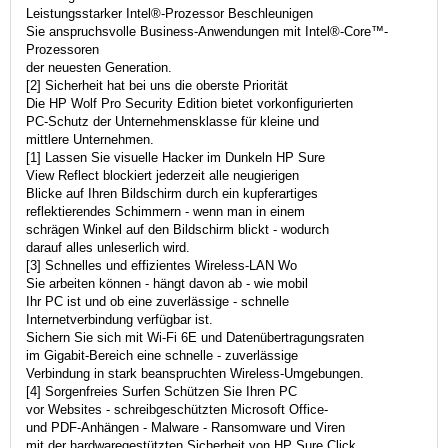
Leistungsstarker Intel®-Prozessor Beschleunigen
Sie anspruchsvolle Business-Anwendungen mit Intel®-Core™-
Prozessoren
der neuesten Generation.
[2] Sicherheit hat bei uns die oberste Priorität
Die HP Wolf Pro Security Edition bietet vorkonfigurierten
PC-Schutz der Unternehmensklasse für kleine und
mittlere Unternehmen.
[1] Lassen Sie visuelle Hacker im Dunkeln HP Sure
View Reflect blockiert jederzeit alle neugierigen
Blicke auf Ihren Bildschirm durch ein kupferartiges
reflektierendes Schimmern - wenn man in einem
schrägen Winkel auf den Bildschirm blickt - wodurch
darauf alles unleserlich wird.
[3] Schnelles und effizientes Wireless-LAN Wo
Sie arbeiten können - hängt davon ab - wie mobil
Ihr PC ist und ob eine zuverlässige - schnelle
Internetverbindung verfügbar ist.
Sichern Sie sich mit Wi-Fi 6E und Datenübertragungsraten
im Gigabit-Bereich eine schnelle - zuverlässige
Verbindung in stark beanspruchten Wireless-Umgebungen.
[4] Sorgenfreies Surfen Schützen Sie Ihren PC
vor Websites - schreibgeschützten Microsoft Office-
und PDF-Anhängen - Malware - Ransomware und Viren
mit der hardwaregestützten Sicherheit von HP Sure Click.