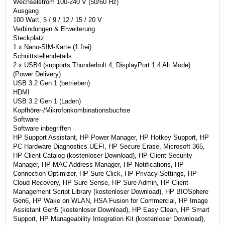
Wechselstrom 100-240 V (50/60 Hz)
Ausgang
100 Watt, 5 / 9 / 12 / 15 / 20 V
Verbindungen & Erweiterung
Steckplatz
1 x Nano-SIM-Karte (1 frei)
Schnittstellendetails
2 x USB4 (supports Thunderbolt 4, DisplayPort 1.4 Alt Mode)
(Power Delivery)
USB 3.2 Gen 1 (betrieben)
HDMI
USB 3.2 Gen 1 (Laden)
Kopfhörer-/Mikrofonkombinationsbuchse
Software
Software inbegriffen
HP Support Assistant, HP Power Manager, HP Hotkey Support, HP
PC Hardware Diagnostics UEFI, HP Secure Erase, Microsoft 365,
HP Client Catalog (kostenloser Download), HP Client Security
Manager, HP MAC Address Manager, HP Notifications, HP
Connection Optimizer, HP Sure Click, HP Privacy Settings, HP
Cloud Recovery, HP Sure Sense, HP Sure Admin, HP Client
Management Script Library (kostenloser Download), HP BIOSphere
Gen6, HP Wake on WLAN, HSA Fusion for Commercial, HP Image
Assistant Gen5 (kostenloser Download), HP Easy Clean, HP Smart
Support, HP Manageability Integration Kit (kostenloser Download),