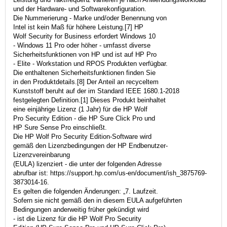
und der Hardware- und Softwarekonfiguration.
Die Nummerierung - Marke und/oder Benennung von
Intel ist kein Maß für höhere Leistung.[7] HP
Wolf Security for Business erfordert Windows 10
- Windows 11 Pro oder höher - umfasst diverse
Sicherheitsfunktionen von HP und ist auf HP Pro
- Elite - Workstation und RPOS Produkten verfügbar.
Die enthaltenen Sicherheitsfunktionen finden Sie
in den Produktdetails.[8] Der Anteil an recyceltem
Kunststoff beruht auf der im Standard IEEE 1680.1-2018
festgelegten Definition.[1] Dieses Produkt beinhaltet
eine einjährige Lizenz (1 Jahr) für die HP Wolf
Pro Security Edition - die HP Sure Click Pro und
HP Sure Sense Pro einschließt.
Die HP Wolf Pro Security Edition-Software wird
gemäß den Lizenzbedingungen der HP Endbenutzer-
Lizenzvereinbarung
(EULA) lizenziert - die unter der folgenden Adresse
abrufbar ist: https://support.hp.com/us-en/document/ish_3875769-
3873014-16.
Es gelten die folgenden Änderungen: „7. Laufzeit.
Sofern sie nicht gemäß den in diesem EULA aufgeführten
Bedingungen anderweitig früher gekündigt wird
- ist die Lizenz für die HP Wolf Pro Security