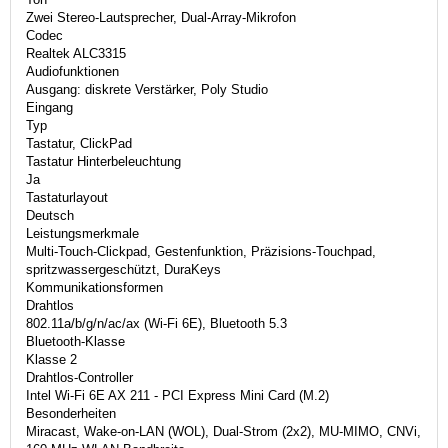
Zwei Stereo-Lautsprecher, Dual-Array-Mikrofon
Codec
Realtek ALC3315
Audiofunktionen
Ausgang: diskrete Verstärker, Poly Studio
Eingang
Typ
Tastatur, ClickPad
Tastatur Hinterbeleuchtung
Ja
Tastaturlayout
Deutsch
Leistungsmerkmale
Multi-Touch-Clickpad, Gestenfunktion, Präzisions-Touchpad,
spritzwassergeschützt, DuraKeys
Kommunikationsformen
Drahtlos
802.11a/b/g/n/ac/ax (Wi-Fi 6E), Bluetooth 5.3
Bluetooth-Klasse
Klasse 2
Drahtlos-Controller
Intel Wi-Fi 6E AX 211 - PCI Express Mini Card (M.2)
Besonderheiten
Miracast, Wake-on-LAN (WOL), Dual-Strom (2x2), MU-MIMO, CNVi,