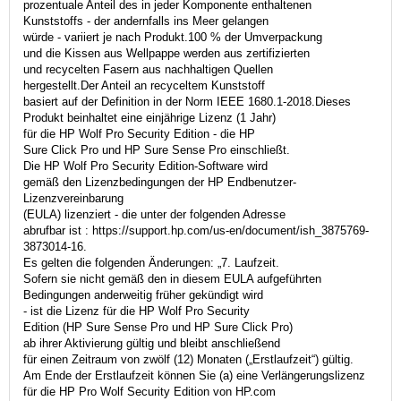
prozentuale Anteil des in jeder Komponente enthaltenen
Kunststoffs - der andernfalls ins Meer gelangen
würde - variiert je nach Produkt.100 % der Umverpackung
und die Kissen aus Wellpappe werden aus zertifizierten
und recycelten Fasern aus nachhaltigen Quellen
hergestellt.Der Anteil an recyceltem Kunststoff
basiert auf der Definition in der Norm IEEE 1680.1-2018.Dieses
Produkt beinhaltet eine einjährige Lizenz (1 Jahr)
für die HP Wolf Pro Security Edition - die HP
Sure Click Pro und HP Sure Sense Pro einschließt.
Die HP Wolf Pro Security Edition-Software wird
gemäß den Lizenzbedingungen der HP Endbenutzer-
Lizenzvereinbarung
(EULA) lizenziert - die unter der folgenden Adresse
abrufbar ist : https://support.hp.com/us-en/document/ish_3875769-
3873014-16.
Es gelten die folgenden Änderungen: „7. Laufzeit.
Sofern sie nicht gemäß den in diesem EULA aufgeführten
Bedingungen anderweitig früher gekündigt wird
- ist die Lizenz für die HP Wolf Pro Security
Edition (HP Sure Sense Pro und HP Sure Click Pro)
ab ihrer Aktivierung gültig und bleibt anschließend
für einen Zeitraum von zwölf (12) Monaten („Erstlaufzeit“) gültig.
Am Ende der Erstlaufzeit können Sie (a) eine Verlängerungslizenz
für die HP Pro Wolf Security Edition von HP.com