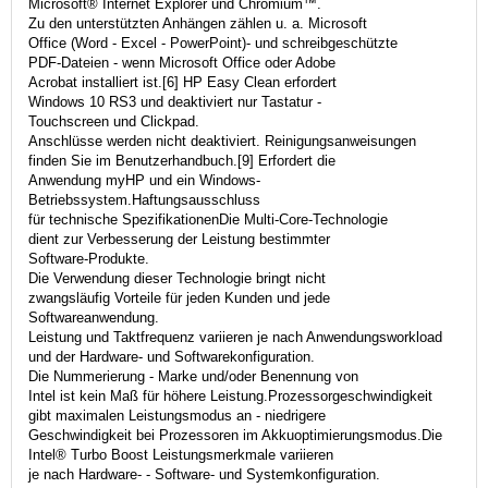
Microsoft® Internet Explorer und Chromium™.
Zu den unterstützten Anhängen zählen u. a. Microsoft
Office (Word - Excel - PowerPoint)- und schreibgeschützte
PDF-Dateien - wenn Microsoft Office oder Adobe
Acrobat installiert ist.[6] HP Easy Clean erfordert
Windows 10 RS3 und deaktiviert nur Tastatur -
Touchscreen und Clickpad.
Anschlüsse werden nicht deaktiviert. Reinigungsanweisungen
finden Sie im Benutzerhandbuch.[9] Erfordert die
Anwendung myHP und ein Windows-
Betriebssystem.Haftungsausschluss
für technische SpezifikationenDie Multi-Core-Technologie
dient zur Verbesserung der Leistung bestimmter
Software-Produkte.
Die Verwendung dieser Technologie bringt nicht
zwangsläufig Vorteile für jeden Kunden und jede
Softwareanwendung.
Leistung und Taktfrequenz variieren je nach Anwendungsworkload
und der Hardware- und Softwarekonfiguration.
Die Nummerierung - Marke und/oder Benennung von
Intel ist kein Maß für höhere Leistung.Prozessorgeschwindigkeit
gibt maximalen Leistungsmodus an - niedrigere
Geschwindigkeit bei Prozessoren im Akkuoptimierungsmodus.Die
Intel® Turbo Boost Leistungsmerkmale variieren
je nach Hardware- - Software- und Systemkonfiguration.