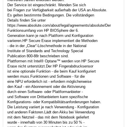
Der Service ist eingeschränkt. Wenden Sie sich
bei Fragen zur Verfügbarkeit außerhalb der USA an Absolute.
Es gelten bestimmte Bedingungen. Die vollständigen
Details finden Sie unter
https://www.absolute.com/about/legal/agreements/absolute/Der
Funktionsumfang von HP BIOSphere der 6.
Generation kann je nach Plattform und Konfiguration
variieren.HP Secure Erase implementiert die Methoden
- die in der „Clear“-Löschmethode in der National
Institute of Standards and Technology Special
Publication 800-88r beschrieben sind.
Plattformen mit Intel® Optane™ werden von HP Secure
Erase nicht unterstützt.Der HP Fingerabdrucksensor
ist eine optionale Funktion - die beim Kauf konfiguriert
werden muss.Funktionen und Software - für die
eine NPU erforderlich ist - erfordern möglicherweise
den Kauf - ein Abonnement oder die Aktivierung
durch einen Software- oder Plattformanbieter -
und Software von Drittanbietern kann spezifische
Konfigurations- oder Kompatibilitätsanforderungen haben.
Die Leistung variiert je nach Verwendung - Konfiguration
und anderen Faktoren.Lädt den Akku bei Verwendung
mit dem Netzteil - das mit dem Notebook geliefert
wurde - innerhalb von 30 Minuten bis zu 50 % -