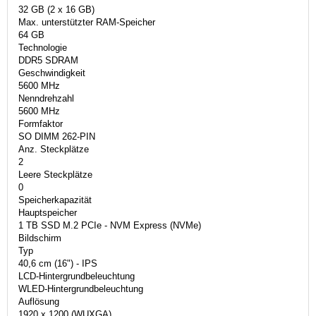
32 GB (2 x 16 GB)
Max. unterstützter RAM-Speicher
64 GB
Technologie
DDR5 SDRAM
Geschwindigkeit
5600 MHz
Nenndrehzahl
5600 MHz
Formfaktor
SO DIMM 262-PIN
Anz. Steckplätze
2
Leere Steckplätze
0
Speicherkapazität
Hauptspeicher
1 TB SSD M.2 PCIe - NVM Express (NVMe)
Bildschirm
Typ
40,6 cm (16") - IPS
LCD-Hintergrundbeleuchtung
WLED-Hintergrundbeleuchtung
Auflösung
1920 x 1200 (WUXGA)