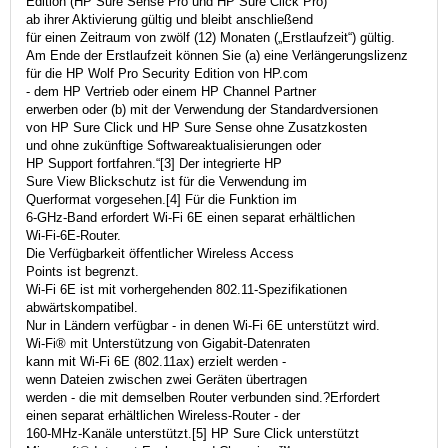
Edition (HP Sure Sense Pro und HP Sure Click Pro)
ab ihrer Aktivierung gültig und bleibt anschließend
für einen Zeitraum von zwölf (12) Monaten („Erstlaufzeit“) gültig.
Am Ende der Erstlaufzeit können Sie (a) eine Verlängerungslizenz
für die HP Wolf Pro Security Edition von HP.com
- dem HP Vertrieb oder einem HP Channel Partner
erwerben oder (b) mit der Verwendung der Standardversionen
von HP Sure Click und HP Sure Sense ohne Zusatzkosten
und ohne zukünftige Softwareaktualisierungen oder
HP Support fortfahren.“[3] Der integrierte HP
Sure View Blickschutz ist für die Verwendung im
Querformat vorgesehen.[4] Für die Funktion im
6-GHz-Band erfordert Wi-Fi 6E einen separat erhältlichen
Wi-Fi-6E-Router.
Die Verfügbarkeit öffentlicher Wireless Access
Points ist begrenzt.
Wi-Fi 6E ist mit vorhergehenden 802.11-Spezifikationen
abwärtskompatibel.
Nur in Ländern verfügbar - in denen Wi-Fi 6E unterstützt wird.
Wi-Fi® mit Unterstützung von Gigabit-Datenraten
kann mit Wi-Fi 6E (802.11ax) erzielt werden -
wenn Dateien zwischen zwei Geräten übertragen
werden - die mit demselben Router verbunden sind.?Erfordert
einen separat erhältlichen Wireless-Router - der
160-MHz-Kanäle unterstützt.[5] HP Sure Click unterstützt