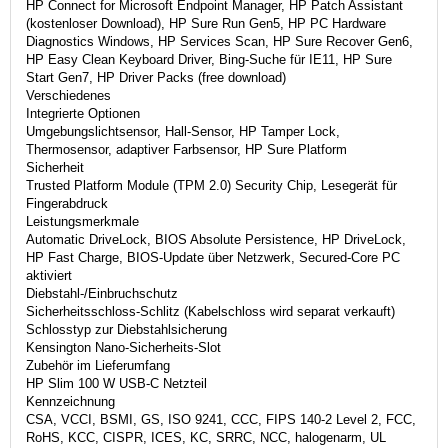
HP Connect for Microsoft Endpoint Manager, HP Patch Assistant
(kostenloser Download), HP Sure Run Gen5, HP PC Hardware
Diagnostics Windows, HP Services Scan, HP Sure Recover Gen6,
HP Easy Clean Keyboard Driver, Bing-Suche für IE11, HP Sure
Start Gen7, HP Driver Packs (free download)
Verschiedenes
Integrierte Optionen
Umgebungslichtsensor, Hall-Sensor, HP Tamper Lock,
Thermosensor, adaptiver Farbsensor, HP Sure Platform
Sicherheit
Trusted Platform Module (TPM 2.0) Security Chip, Lesegerät für
Fingerabdruck
Leistungsmerkmale
Automatic DriveLock, BIOS Absolute Persistence, HP DriveLock,
HP Fast Charge, BIOS-Update über Netzwerk, Secured-Core PC
aktiviert
Diebstahl-/Einbruchschutz
Sicherheitsschloss-Schlitz (Kabelschloss wird separat verkauft)
Schlosstyp zur Diebstahlsicherung
Kensington Nano-Sicherheits-Slot
Zubehör im Lieferumfang
HP Slim 100 W USB-C Netzteil
Kennzeichnung
CSA, VCCI, BSMI, GS, ISO 9241, CCC, FIPS 140-2 Level 2, FCC,
RoHS, KCC, CISPR, ICES, KC, SRRC, NCC, halogenarm, UL