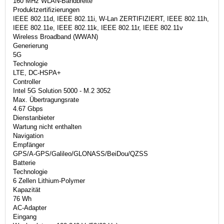
160 MHz WLAN-Bandbreite
Produktzertifizierungen
IEEE 802.11d, IEEE 802.11i, W-Lan ZERTIFIZIERT, IEEE 802.11h,
IEEE 802.11e, IEEE 802.11k, IEEE 802.11r, IEEE 802.11v
Wireless Broadband (WWAN)
Generierung
5G
Technologie
LTE, DC-HSPA+
Controller
Intel 5G Solution 5000 - M.2 3052
Max. Übertragungsrate
4.67 Gbps
Dienstanbieter
Wartung nicht enthalten
Navigation
Empfänger
GPS/A-GPS/Galileo/GLONASS/BeiDou/QZSS
Batterie
Technologie
6 Zellen Lithium-Polymer
Kapazität
76 Wh
AC-Adapter
Eingang