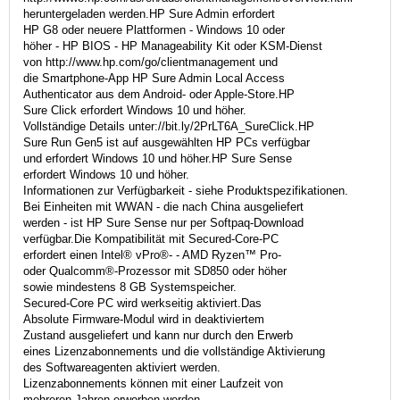
heruntergeladen werden.HP Sure Admin erfordert
HP G8 oder neuere Plattformen - Windows 10 oder
höher - HP BIOS - HP Manageability Kit oder KSM-Dienst
von http://www.hp.com/go/clientmanagement und
die Smartphone-App HP Sure Admin Local Access
Authenticator aus dem Android- oder Apple-Store.HP
Sure Click erfordert Windows 10 und höher.
Vollständige Details unter://bit.ly/2PrLT6A_SureClick.HP
Sure Run Gen5 ist auf ausgewählten HP PCs verfügbar
und erfordert Windows 10 und höher.HP Sure Sense
erfordert Windows 10 und höher.
Informationen zur Verfügbarkeit - siehe Produktspezifikationen.
Bei Einheiten mit WWAN - die nach China ausgeliefert
werden - ist HP Sure Sense nur per Softpaq-Download
verfügbar.Die Kompatibilität mit Secured-Core-PC
erfordert einen Intel® vPro®- - AMD Ryzen™ Pro-
oder Qualcomm®-Prozessor mit SD850 oder höher
sowie mindestens 8 GB Systemspeicher.
Secured-Core PC wird werkseitig aktiviert.Das
Absolute Firmware-Modul wird in deaktiviertem
Zustand ausgeliefert und kann nur durch den Erwerb
eines Lizenzabonnements und die vollständige Aktivierung
des Softwareagenten aktiviert werden.
Lizenzabonnements können mit einer Laufzeit von
mehreren Jahren erworben werden.