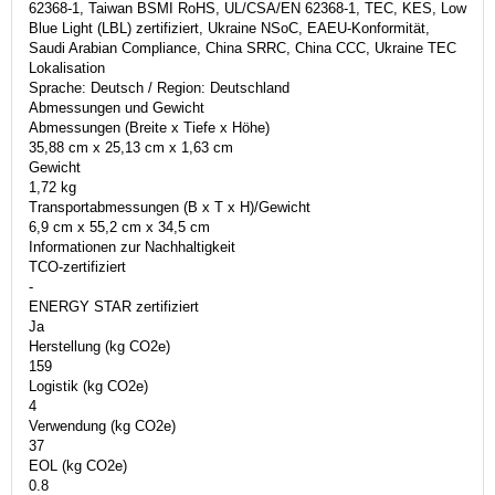
62368-1, Taiwan BSMI RoHS, UL/CSA/EN 62368-1, TEC, KES, Low
Blue Light (LBL) zertifiziert, Ukraine NSoC, EAEU-Konformität,
Saudi Arabian Compliance, China SRRC, China CCC, Ukraine TEC
Lokalisation
Sprache: Deutsch / Region: Deutschland
Abmessungen und Gewicht
Abmessungen (Breite x Tiefe x Höhe)
35,88 cm x 25,13 cm x 1,63 cm
Gewicht
1,72 kg
Transportabmessungen (B x T x H)/Gewicht
6,9 cm x 55,2 cm x 34,5 cm
Informationen zur Nachhaltigkeit
TCO-zertifiziert
-
ENERGY STAR zertifiziert
Ja
Herstellung (kg CO2e)
159
Logistik (kg CO2e)
4
Verwendung (kg CO2e)
37
EOL (kg CO2e)
0.8