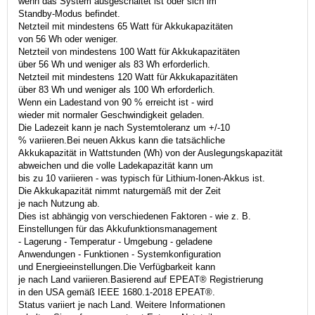
wenn das System ausgeschaltet ist oder sich im
Standby-Modus befindet.
Netzteil mit mindestens 65 Watt für Akkukapazitäten
von 56 Wh oder weniger.
Netzteil von mindestens 100 Watt für Akkukapazitäten
über 56 Wh und weniger als 83 Wh erforderlich.
Netzteil mit mindestens 120 Watt für Akkukapazitäten
über 83 Wh und weniger als 100 Wh erforderlich.
Wenn ein Ladestand von 90 % erreicht ist - wird
wieder mit normaler Geschwindigkeit geladen.
Die Ladezeit kann je nach Systemtoleranz um +/-10
% variieren.Bei neuen Akkus kann die tatsächliche
Akkukapazität in Wattstunden (Wh) von der Auslegungskapazität
abweichen und die volle Ladekapazität kann um
bis zu 10 variieren - was typisch für Lithium-Ionen-Akkus ist.
Die Akkukapazität nimmt naturgemäß mit der Zeit
je nach Nutzung ab.
Dies ist abhängig von verschiedenen Faktoren - wie z. B.
Einstellungen für das Akkufunktionsmanagement
- Lagerung - Temperatur - Umgebung - geladene
Anwendungen - Funktionen - Systemkonfiguration
und Energieeinstellungen.Die Verfügbarkeit kann
je nach Land variieren.Basierend auf EPEAT® Registrierung
in den USA gemäß IEEE 1680.1-2018 EPEAT®.
Status variiert je nach Land. Weitere Informationen