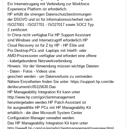
Ein Internetzugang mit Verbindung zur Workforce
Experience Platform ist erforderlich.
HP erfüllt die strengen Datenschutzbestimmungen
der DSGVO und ist für Informationssicherheit nach
ISO27001 - ISO27701 - ISO27017 sowie SOC2 Typ
2 zertifiziert.
In China nicht verfügbar.Für HP Support Assistant
sind Windows und Internetzugriff erforderlich.HP
Cloud Recovery ist für Z by HP - HP Elite und
Pro Desktop-PCs und -Laptops mit Intel®- oder
AMD-Prozessoren verfügbar und erfordert eine offene
- kabelgebundene Netzwerkverbindung.
Hinweis: Vor der Verwendung müssen wichtige Dateien
- Daten - Fotos - Videos usw.
gesichert werden - um Datenverluste zu vermeiden.
Nähere Einzelheiten finden Sie unter: https://support.hp.com/de-
de/document/c05115630.Das
HP Manageability Integration Kit kann unter
http://www.hp.com/go/clientmanagement
heruntergeladen werden.HP Patch Assistant ist
für ausgewählte HP PCs mit HP Manageability Kit
erhältlich - die über Microsoft System Center
Configuration Manager verwaltet werden.
Das HP Manageability Integration Kit kann unter
http://www8.hp.com/us/en/ads/clientmanagement/overview.html