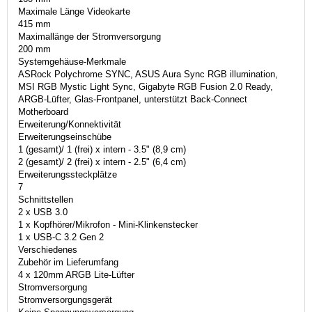
Maximale Länge Videokarte
415 mm
Maximallänge der Stromversorgung
200 mm
Systemgehäuse-Merkmale
ASRock Polychrome SYNC, ASUS Aura Sync RGB illumination,
MSI RGB Mystic Light Sync, Gigabyte RGB Fusion 2.0 Ready,
ARGB-Lüfter, Glas-Frontpanel, unterstützt Back-Connect
Motherboard
Erweiterung/Konnektivität
Erweiterungseinschübe
1 (gesamt)/ 1 (frei) x intern - 3.5" (8,9 cm)
2 (gesamt)/ 2 (frei) x intern - 2.5" (6,4 cm)
Erweiterungssteckplätze
7
Schnittstellen
2 x USB 3.0
1 x Kopfhörer/Mikrofon - Mini-Klinkenstecker
1 x USB-C 3.2 Gen 2
Verschiedenes
Zubehör im Lieferumfang
4 x 120mm ARGB Lite-Lüfter
Stromversorgung
Stromversorgungsgerät