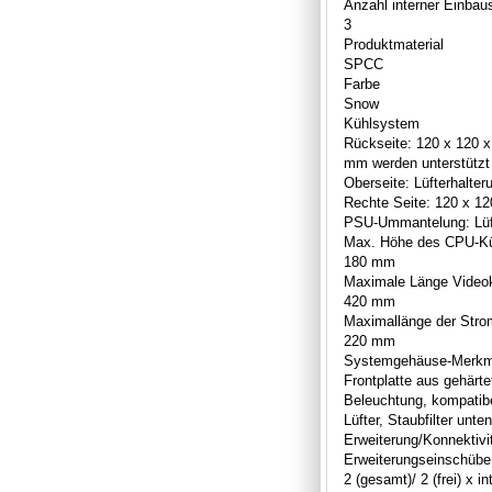
Anzahl interner Einbau
3
Produktmaterial
SPCC
Farbe
Snow
Kühlsystem
Rückseite: 120 x 120 x
mm werden unterstützt
Oberseite: Lüfterhalte
Rechte Seite: 120 x 12
PSU-Ummantelung: Lüfte
Max. Höhe des CPU-Kü
180 mm
Maximale Länge Video
420 mm
Maximallänge der Stro
220 mm
Systemgehäuse-Merkm
Frontplatte aus gehär
Beleuchtung, kompati
Lüfter, Staubfilter unte
Erweiterung/Konnektivi
Erweiterungseinschübe
2 (gesamt)/ 2 (frei) x in