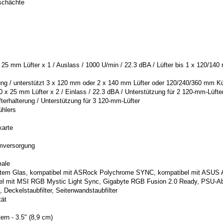
schächte
 25 mm Lüfter x 1 / Auslass / 1000 U/min / 22.3 dBA / Lüfter bis 1 x 120/140
rung / unterstützt 3 x 120 mm oder 2 x 140 mm Lüfter oder 120/240/360 mm Kü
0 x 25 mm Lüfter x 2 / Einlass / 22.3 dBA / Unterstützung für 2 120-mm-Lüfte
rhalterung / Unterstützung für 3 120-mm-Lüfter
hlers
karte
mversorgung
ale
tetem Glas, kompatibel mit ASRock Polychrome SYNC, kompatibel mit ASUS
bel mit MSI RGB Mystic Light Sync, Gigabyte RGB Fusion 2.0 Ready, PSU-
n, Deckelstaubfilter, Seitenwandstaubfilter
tät
tern - 3.5" (8,9 cm)