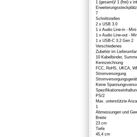
1 (gesamt)/ 1 (frei) x in
Erweiterungssteckplät
7
Schnittstellen
2 x USB 3.0
1 x Audio Line-in - Min
1 x Audio Line-out - Mi
1 x USB-C 3.2 Gen 2
Verschiedenes
Zubehör im Lieferumfa
10 Kabelbinder, Summe
Kennzeichnung
FCC, RoHS, UKCA, 
Stromversorgung
Stromversorgungsgerät
Keine Spannungsverso
Spezifikationseinhaltu
PS/2
Max. unterstützte Anza
1
Abmessungen und Gew
Breite
23 cm
Tiefe
45,4 cm