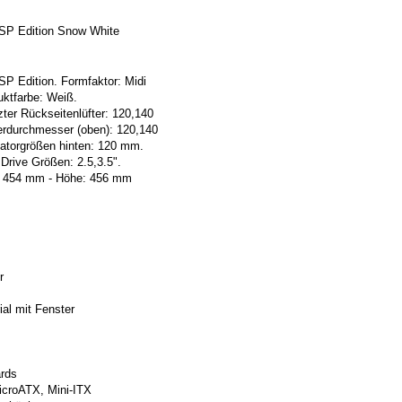
SP Edition Snow White
P Edition. Formfaktor: Midi
uktfarbe: Weiß.
ter Rückseitenlüfter: 120,140
erdurchmesser (oben): 120,140
iatorgrößen hinten: 120 mm.
Drive Größen: 2.5,3.5".
e: 454 mm - Höhe: 456 mm
r
ial mit Fenster
ards
croATX, Mini-ITX