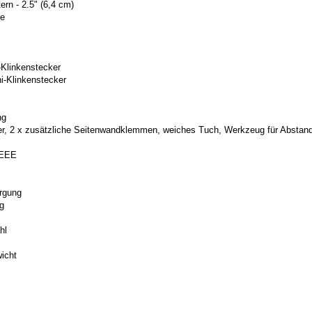
tern - 2.5" (6,4 cm)
ze
i-Klinkenstecker
ni-Klinkenstecker
ng
r, 2 x zusätzliche Seitenwandklemmen, weiches Tuch, Werkzeug für Abstan
WEEE
rgung
ng
hl
icht