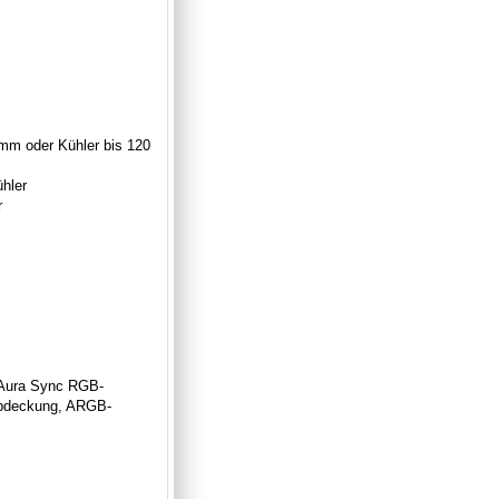
 mm oder Kühler bis 120
hler
r
 Aura Sync RGB-
Abdeckung, ARGB-