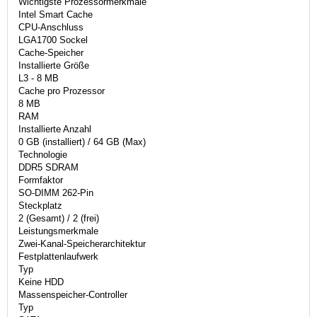
Wichtigste Prozessormerkmale
Intel Smart Cache
CPU-Anschluss
LGA1700 Sockel
Cache-Speicher
Installierte Größe
L3 - 8 MB
Cache pro Prozessor
8 MB
RAM
Installierte Anzahl
0 GB (installiert) / 64 GB (Max)
Technologie
DDR5 SDRAM
Formfaktor
SO-DIMM 262-Pin
Steckplatz
2 (Gesamt) / 2 (frei)
Leistungsmerkmale
Zwei-Kanal-Speicherarchitektur
Festplattenlaufwerk
Typ
Keine HDD
Massenspeicher-Controller
Typ