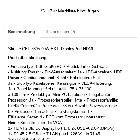
Zur Merkliste hinzufügen
Beschreibung
Rezensionen
(0)
Shuttle CEL.7305 90W EXT. DisplayPort HDMI
Produktbeschreibung:
• Gehäusetyp: 1,3L Größe PC • Produktfarbe: Schwarz
• Kühlung: Passiv • Ein-/Ausschalter: Ja • LED-Anzeigen: HDD,
Power • Gehäusematerial: Stahl • Kabelsperre-Slot:
Ja • Slot-Typ Kabelsperre: Kensington • VESA-Halterung:
Ja • Panel-Montage-Schnittstelle: 75 x 75,100
x 100 mm • Produkttyp: Mini PC barebone • Eingebauter
Prozessor: Ja • Prozessorhersteller: Intel • Prozessorfamilie:
Intel® Celeron® • Prozessor: 7305 • Anzahl Prozessorkerne:
5 • Prozessor-Threads: 5 • Leistungskerne: 1 •
Effiziente Kerne: 4 • ECC vom Prozessor unterstützt:
Nein • Schnittstellen: 1x VGA,
1x HDMI 2.0b, 1x DisplayPort 1.4, 2x USB-A 2.0(480Mb/s),
1x RJ-45 2.5 GBase-T LAN (Intel I226-V), 1xRJ-45
1Gb LAN (Intel I219-V),