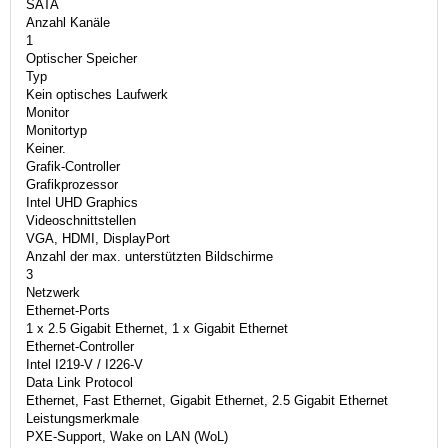
SATA
Anzahl Kanäle
1
Optischer Speicher
Typ
Kein optisches Laufwerk
Monitor
Monitortyp
Keiner.
Grafik-Controller
Grafikprozessor
Intel UHD Graphics
Videoschnittstellen
VGA, HDMI, DisplayPort
Anzahl der max. unterstützten Bildschirme
3
Netzwerk
Ethernet-Ports
1 x 2.5 Gigabit Ethernet, 1 x Gigabit Ethernet
Ethernet-Controller
Intel I219-V / I226-V
Data Link Protocol
Ethernet, Fast Ethernet, Gigabit Ethernet, 2.5 Gigabit Ethernet
Leistungsmerkmale
PXE-Support, Wake on LAN (WoL)