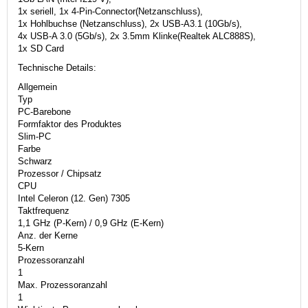
1x seriell, 1x 4-Pin-Connector(Netzanschluss),
1x Hohlbuchse (Netzanschluss), 2x USB-A3.1 (10Gb/s),
4x USB-A 3.0 (5Gb/s), 2x 3.5mm Klinke(Realtek ALC888S),
1x SD Card
Technische Details:
Allgemein
Typ
PC-Barebone
Formfaktor des Produktes
Slim-PC
Farbe
Schwarz
Prozessor / Chipsatz
CPU
Intel Celeron (12. Gen) 7305
Taktfrequenz
1,1 GHz (P-Kern) / 0,9 GHz (E-Kern)
Anz. der Kerne
5-Kern
Prozessoranzahl
1
Max. Prozessoranzahl
1