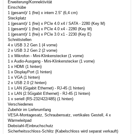
Erweiterung/Konnektivität
Einschübe
1 (gesamt)/ 1 (frei) x intern 2.5" (6,4 cm)
Steckplatz
1 (gesamt)/ 1 (frei) x PCIe 4.0 x4 / SATA - 2280 (Key M)
1 (gesamt)/ 1 (frei) x PCIe 4.0 x4 - 2280 (Key M)
1 (gesamt)/ 1 (frei) x PCIe 3.0 x1 - 2230 (Key E)
Schnittstellen
4 x USB 3.2 Gen 1 (4 vorne)
2 x USB 3.2 Gen 2 (2 vorne)
1 x Mikrofon - Mini-Klinkenstecker (1 vorne)
1 x Audio-Ausgang - Mini-Klinkenstecker (1 vorne)
1 x HDMI (1 hinten)
1 x DisplayPort (1 hinten)
1 x VGA (1 hinten)
2 x USB 2.0 (2 hinten)
1 x LAN (Gigabit Ethernet) - RJ-45 (1 hinten)
1 x LAN (2.5Gigabit Ethernet) - RJ-45 (1 hinten)
1 x seriell (RS-232/422/485) (1 hinten)
Verschiedenes
Zubehör im Lieferumfang
VESA-Montagesatz, Schraubensatz, vertikales Gestell, 4 x
Wärmeleitpad
Diebstahl-/Einbruchschutz
Sicherheitsschloss-Schlitz (Kabelschloss wird separat verkauft)