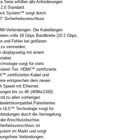
e Serie erfüllen alle Anforderungen
2.0 Standard.
Lock System™ sorgt durch
60° Sicherheitsverschluss
DMI-Verbindungen. Die Kabellängen
bieten volle 18 Gbps Bandbreite (10.2 Gbps,
e und Fehler bei größeren
 zu vermeiden,
 displayseitig mit einem
tattet.
hnologie sorgt für stets
klaren Ton. HDMI™ zertifizierte
™ zertifizierten Kabel und
Serie entsprechen dem neuen
h Speed mit Ethernet.
sungen bis zu 4K (4096x2160)
nd zu allen vorherigen
bwärtskompatibel.Patentiertes
 ULS™ Technologie sorgt für
bindungen durch die Verriegelung
 der Anschlussbuchse.
herheitsverschluss ist
System im Markt und sorgt
chungsfreie Verbindungen.