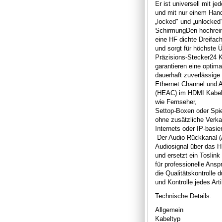
Er ist universell mit 
und mit nur einem Hand
„locked" und „unlocked
SchirmungDen hochrein
eine HF dichte Dreifac
und sorgt für höchste Ü
Präzisions-Stecker24 K
garantieren eine optim
dauerhaft zuverlässige
Ethernet Channel und 
(HEAC) im HDMI Kabel 
wie Fernseher,
Settop-Boxen oder Spi
ohne zusätzliche Verka
Internets oder IP-basie
Der Audio-Rückkanal (
Audiosignal über das 
und ersetzt ein Toslink
für professionelle Ansp
die Qualitätskontrolle 
und Kontrolle jedes Art
Technische Details:
Allgemein
Kabeltyp