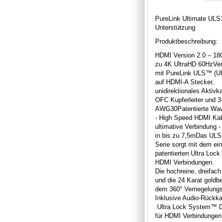
PureLink Ultimate ULS
Unterstützung
Produktbeschreibung:
HDMI Version 2.0 – 18
zu 4K UltraHD 60HzVer
mit PureLink ULS™ (U
auf HDMI-A Stecker,
unidirektionales Aktiv
OFC Kupferleiter und 3
AWG30Patentierte Wave
- High Speed HDMI Kab
ultimative Verbindung 
in bis zu 7,5mDas ULS
Serie sorgt mit dem ein
patentierten Ultra Loc
HDMI Verbindungen.
Die hochreine, dreifac
und die 24 Karat goldb
dem 360° Verriegelungs
Inklusive Audio-Rückka
Ultra Lock System™ Da
für HDMI Verbindungen