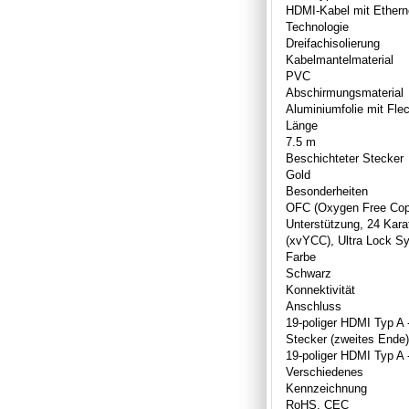
HDMI-Kabel mit Ethern
Technologie
Dreifachisolierung
Kabelmantelmaterial
PVC
Abschirmungsmaterial
Aluminiumfolie mit Fle
Länge
7.5 m
Beschichteter Stecker
Gold
Besonderheiten
OFC (Oxygen Free Copp
Unterstützung, 24 Kara
(xvYCC), Ultra Lock S
Farbe
Schwarz
Konnektivität
Anschluss
19-poliger HDMI Typ A 
Stecker (zweites Ende)
19-poliger HDMI Typ A 
Verschiedenes
Kennzeichnung
RoHS, CEC