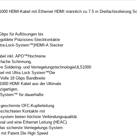
1000 HDMI-Kabel mit Ethernet HDMI männlich zu 7.5 m Dreifachisolierung S
Gbps für Auflösungen bis
goldete Präzisions-Steckkontakte
ltra-Lock-System™)HDMI-A Stecker
kabel inkl. APO™Hochreine
-fache Schirmung,
 Soldering- und VerriegelungstechnologieULS1000
el mit Ultra Lock System™Die
- Volle 18 Gbps Bandbreite
1000 HDMI Kabel aus der Ultimate
zigartigen,
k System™ für dauerhafte
h geschirmte OFC-Kupferleitung
eschichteten Kontakte mit
system bieten höchste Verbindungsqualität.
nal und eine Ethernet Leitung (HEAC).
s sicherste Verriegelungs-System
 mit Patent.Die High Speed