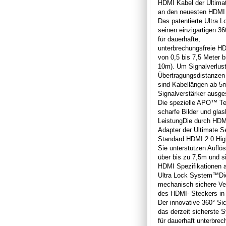
HDMI Kabel der Ultimat
an den neuesten HDMI 
Das patentierte Ultra 
seinen einzigartigen 3
für dauerhafte,
unterbrechungsfreie H
von 0,5 bis 7,5 Meter 
10m). Um Signalverlust
Übertragungsdistanzen
sind Kabellängen ab 5m
Signalverstärker ausges
Die spezielle APO™ Tec
scharfe Bilder und glas
LeistungDie durch HDMI
Adapter der Ultimate 
Standard HDMI 2.0 Hig
Sie unterstützen Auflö
über bis zu 7,5m und si
HDMI Spezifikationen a
Ultra Lock System™Die
mechanisch sichere Ver
des HDMI- Steckers in
Der innovative 360° Sic
das derzeit sicherste 
für dauerhaft unterbre