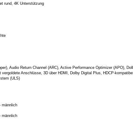
et rund, 4K Unterstützung
chte
er), Audio Return Channel (ARC), Active Performance Optimizer (APO), Do
t vergoldete Anschlüsse, 3D über HDMI, Dolby Digital Plus, HDCP-kompatibel,
ystem (ULS)
- männlich
- männlich