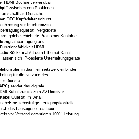
jeder HDMI Buchse verwendbar
griff zwischen den Positionen
" umschaltbar. Dreifache
en OFC Kupferleiter schützt
hschirmung vor Interferenzen
bertragungsqualität. Vergoldete
arat goldbeschichtete Präzisions-Kontakte
ale Signalübertragung und
 Funktionsfähigkeit.HDMI
Audio-RückkanalMit dem Ethernet-Kanal
lassen sich IP-basierte Unterhaltungsgeräte
elekonsolen in das Heimnetzwerk einbinden,
belung für die Nutzung des
rter Dienste.
ARC) sendet das digitale
HDMI Kabel zurück zum AV-Receiver
 Kabel.Qualität im Detail
rücheEine zehnstufige Fertigungskontrolle,
durch das hauseigene Testlabor
ikels vor Versand garantieren 100% Leistung.