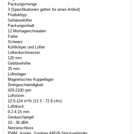
Packungsmenge
3 (Spezifikationen gelten für einen Artikel)
Produkttyp
Gehäuselüfter
Packungsinhalt
12 Montageschrauben
Farbe
Schwarz
Kühlkörper und Lüfter
Lüfterdurchmesser
120 mm
Gebläsehöhe
25 mm
Lüfterlager
Magnetisches Kuppellager
Drehgeschwindigkeit
420-2100 rpm
Luftstrom
22.6-124 m³/h (13.3 - 72.8 cfm)
Luftdruck
0.2-4.15 mm
Geräuschpegel
10 - 36 dBA
Netzanschluss
PWM, 4-polig, 3-poliger ARGB-Steckverbinder