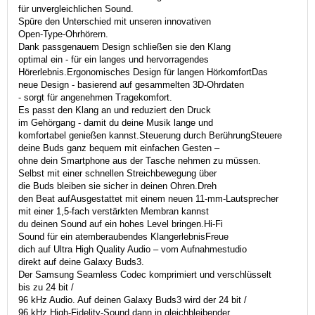
für unvergleichlichen Sound.
Spüre den Unterschied mit unseren innovativen
Open-Type-Ohrhörern.
Dank passgenauem Design schließen sie den Klang
optimal ein - für ein langes und hervorragendes
Hörerlebnis.Ergonomisches Design für langen HörkomfortDas
neue Design - basierend auf gesammelten 3D-Ohrdaten
- sorgt für angenehmen Tragekomfort.
Es passt den Klang an und reduziert den Druck
im Gehörgang - damit du deine Musik lange und
komfortabel genießen kannst.Steuerung durch BerührungSteuere
deine Buds ganz bequem mit einfachen Gesten –
ohne dein Smartphone aus der Tasche nehmen zu müssen.
Selbst mit einer schnellen Streichbewegung über
die Buds bleiben sie sicher in deinen Ohren.Dreh
den Beat aufAusgestattet mit einem neuen 11-mm-Lautsprecher
mit einer 1,5-fach verstärkten Membran kannst
du deinen Sound auf ein hohes Level bringen.Hi-Fi
Sound für ein atemberaubendes KlangerlebnisFreue
dich auf Ultra High Quality Audio – vom Aufnahmestudio
direkt auf deine Galaxy Buds3.
Der Samsung Seamless Codec komprimiert und verschlüsselt
bis zu 24 bit /
96 kHz Audio. Auf deinen Galaxy Buds3 wird der 24 bit /
96 kHz High-Fidelity-Sound dann in gleichbleibender