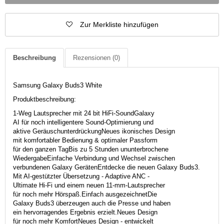
Zur Merkliste hinzufügen
Beschreibung
Rezensionen
(0)
Samsung Galaxy Buds3 White
Produktbeschreibung:
1-Weg Lautsprecher mit 24 bit HiFi-SoundGalaxy
AI für noch intelligentere Sound-Optimierung und
aktive GeräuschunterdrückungNeues ikonisches Design
mit komfortabler Bedienung & optimaler Passform
für den ganzen TagBis zu 5 Stunden ununterbrochene
WiedergabeEinfache Verbindung und Wechsel zwischen
verbundenen Galaxy GerätenEntdecke die neuen Galaxy Buds3.
Mit AI-gestützter Übersetzung - Adaptive ANC -
Ultimate Hi-Fi und einem neuen 11-mm-Lautsprecher
für noch mehr Hörspaß.Einfach ausgezeichnetDie
Galaxy Buds3 überzeugen auch die Presse und haben
ein hervorragendes Ergebnis erzielt.Neues Design
für noch mehr KomfortNeues Design - entwickelt