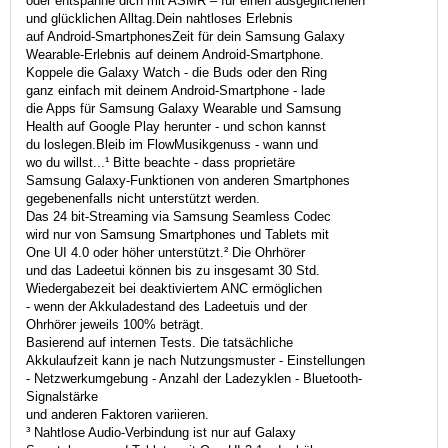
oder entspanne dich mit ASMR – für einen ausgeglichenen
und glücklichen Alltag.Dein nahtloses Erlebnis
auf Android-SmartphonesZeit für dein Samsung Galaxy
Wearable-Erlebnis auf deinem Android-Smartphone.
Koppele die Galaxy Watch - die Buds oder den Ring
ganz einfach mit deinem Android-Smartphone - lade
die Apps für Samsung Galaxy Wearable und Samsung
Health auf Google Play herunter - und schon kannst
du loslegen.Bleib im FlowMusikgenuss - wann und
wo du willst...¹ Bitte beachte - dass proprietäre
Samsung Galaxy-Funktionen von anderen Smartphones
gegebenenfalls nicht unterstützt werden.
Das 24 bit-Streaming via Samsung Seamless Codec
wird nur von Samsung Smartphones und Tablets mit
One UI 4.0 oder höher unterstützt.² Die Ohrhörer
und das Ladeetui können bis zu insgesamt 30 Std.
Wiedergabezeit bei deaktiviertem ANC ermöglichen
- wenn der Akkuladestand des Ladeetuis und der
Ohrhörer jeweils 100% beträgt.
Basierend auf internen Tests. Die tatsächliche
Akkulaufzeit kann je nach Nutzungsmuster - Einstellungen
- Netzwerkumgebung - Anzahl der Ladezyklen - Bluetooth-
Signalstärke
und anderen Faktoren variieren.
³ Nahtlose Audio-Verbindung ist nur auf Galaxy