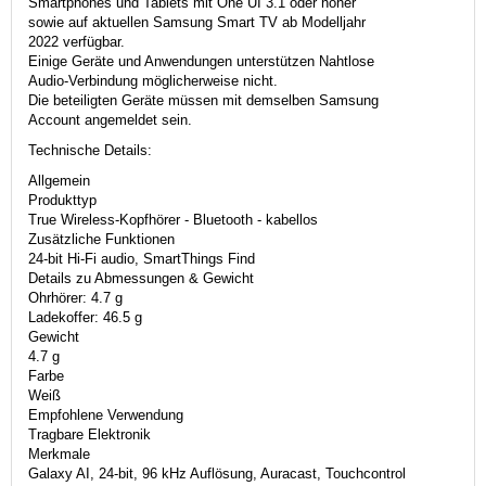
Smartphones und Tablets mit One UI 3.1 oder höher
sowie auf aktuellen Samsung Smart TV ab Modelljahr
2022 verfügbar.
Einige Geräte und Anwendungen unterstützen Nahtlose
Audio-Verbindung möglicherweise nicht.
Die beteiligten Geräte müssen mit demselben Samsung
Account angemeldet sein.
Technische Details:
Allgemein
Produkttyp
True Wireless-Kopfhörer - Bluetooth - kabellos
Zusätzliche Funktionen
24-bit Hi-Fi audio, SmartThings Find
Details zu Abmessungen & Gewicht
Ohrhörer: 4.7 g
Ladekoffer: 46.5 g
Gewicht
4.7 g
Farbe
Weiß
Empfohlene Verwendung
Tragbare Elektronik
Merkmale
Galaxy AI, 24-bit, 96 kHz Auflösung, Auracast, Touchcontrol