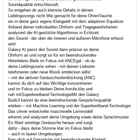
Soundqualität entschlüsselt.
So entgehen dir auch kleinste Details in deinen
Lieblingssongs nicht.Wie gemacht für deine OhrenTauche
ein in deine ganz eigene Klangwelt mit dem adaptiven Equalizer.
Anhand deiner individuellen Ohrform und Tragegewohnheiten
analysiert der AI-gestützte Algorithmus in Echtzeit
den Sound - der über die inneren und äußeren Mikrofone erfasst
wird.
Galaxy AI passt den Sound dann präzise an deine
Ohrform an und sorgt so für ein beeindruckendes
Hörerlebnis.Bleib im Fokus mit ANCEgal - ob du
deine Lieblingsserie sehen - mit deinen Liebsten
telefonieren oder neue Musik entdecken willst
– mit der aktiven Geräuschunterdrückung (ANC)
kannst du dich auf das Wichtige konzentrieren
und im Fokus zu bleiben.Deine Anrufe,klar und
nah mitSuperbreitband-TechnologieMit den Galaxy
Buds3 kannst du eine beeindruckende Gesprächsqualität
erleben – mit Machine Learning und der Superbreitband-Technologie.
Das clever entwickelte maschinelle Lernmodell
erkennt und analysiert deine Umgebung sowie deine Sprachmuster.
Es filtert unnötige Geräusche heraus und sorgt
dafür - dass deine Stimme klar im Fokus bleibt
– auch in lauten Umgebungen.
Freu dich auf Gespräche mit beeindruckender Klarheit