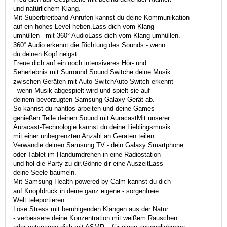
und natürlichem Klang.
Mit Superbreitband-Anrufen kannst du deine Kommunikation
auf ein hohes Level heben.Lass dich vom Klang
umhüllen - mit 360° AudioLass dich vom Klang umhüllen.
360° Audio erkennt die Richtung des Sounds - wenn
du deinen Kopf neigst.
Freue dich auf ein noch intensiveres Hör- und
Seherlebnis mit Surround Sound.Switche deine Musik
zwischen Geräten mit Auto SwitchAuto Switch erkennt
- wenn Musik abgespielt wird und spielt sie auf
deinem bevorzugten Samsung Galaxy Gerät ab.
So kannst du nahtlos arbeiten und deine Games
genießen.Teile deinen Sound mit AuracastMit unserer
Auracast-Technologie kannst du deine Lieblingsmusik
mit einer unbegrenzten Anzahl an Geräten teilen.
Verwandle deinen Samsung TV - dein Galaxy Smartphone
oder Tablet im Handumdrehen in eine Radiostation
und hol die Party zu dir.Gönne dir eine AuszeitLass
deine Seele baumeln.
Mit Samsung Health powered by Calm kannst du dich
auf Knopfdruck in deine ganz eigene - sorgenfreie
Welt teleportieren.
Löse Stress mit beruhigenden Klängen aus der Natur
- verbessere deine Konzentration mit weißem Rauschen