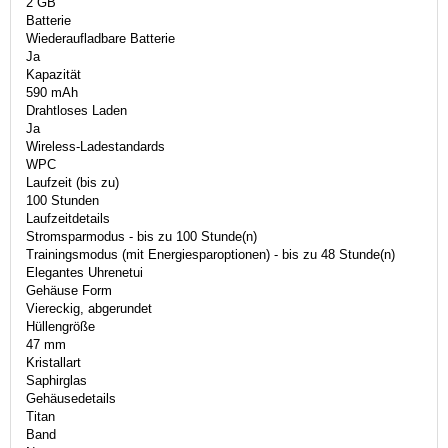
2 GB
Batterie
Wiederaufladbare Batterie
Ja
Kapazität
590 mAh
Drahtloses Laden
Ja
Wireless-Ladestandards
WPC
Laufzeit (bis zu)
100 Stunden
Laufzeitdetails
Stromsparmodus - bis zu 100 Stunde(n)
Trainingsmodus (mit Energiesparoptionen) - bis zu 48 Stunde(n)
Elegantes Uhrenetui
Gehäuse Form
Viereckig, abgerundet
Hüllengröße
47 mm
Kristallart
Saphirglas
Gehäusedetails
Titan
Band