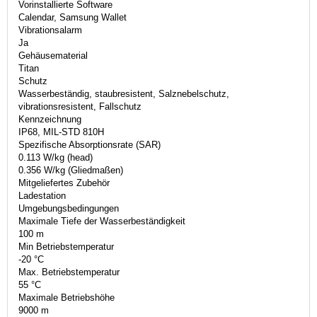
Vorinstallierte Software
Calendar, Samsung Wallet
Vibrationsalarm
Ja
Gehäusematerial
Titan
Schutz
Wasserbeständig, staubresistent, Salznebelschutz,
vibrationsresistent, Fallschutz
Kennzeichnung
IP68, MIL-STD 810H
Spezifische Absorptionsrate (SAR)
0.113 W/kg (head)
0.356 W/kg (Gliedmaßen)
Mitgeliefertes Zubehör
Ladestation
Umgebungsbedingungen
Maximale Tiefe der Wasserbeständigkeit
100 m
Min Betriebstemperatur
-20 °C
Max. Betriebstemperatur
55 °C
Maximale Betriebshöhe
9000 m