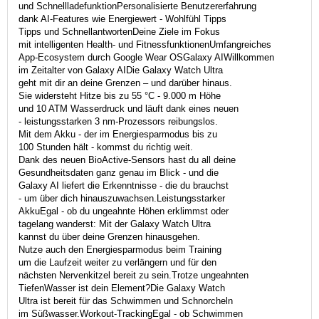
und SchnellladefunktionPersonalisierte Benutzererfahrung
dank AI-Features wie Energiewert - Wohlfühl Tipps
Tipps und SchnellantwortenDeine Ziele im Fokus
mit intelligenten Health- und FitnessfunktionenUmfangreiches
App-Ecosystem durch Google Wear OSGalaxy AIWillkommen
im Zeitalter von Galaxy AIDie Galaxy Watch Ultra
geht mit dir an deine Grenzen – und darüber hinaus.
Sie widersteht Hitze bis zu 55 °C - 9.000 m Höhe
und 10 ATM Wasserdruck und läuft dank eines neuen
- leistungsstarken 3 nm-Prozessors reibungslos.
Mit dem Akku - der im Energiesparmodus bis zu
100 Stunden hält - kommst du richtig weit.
Dank des neuen BioActive-Sensors hast du all deine
Gesundheitsdaten ganz genau im Blick - und die
Galaxy AI liefert die Erkenntnisse - die du brauchst
- um über dich hinauszuwachsen.Leistungsstarker
AkkuEgal - ob du ungeahnte Höhen erklimmst oder
tagelang wanderst: Mit der Galaxy Watch Ultra
kannst du über deine Grenzen hinausgehen.
Nutze auch den Energiesparmodus beim Training
um die Laufzeit weiter zu verlängern und für den
nächsten Nervenkitzel bereit zu sein.Trotze ungeahnten
TiefenWasser ist dein Element?Die Galaxy Watch
Ultra ist bereit für das Schwimmen und Schnorcheln
im Süßwasser.Workout-TrackingEgal - ob Schwimmen