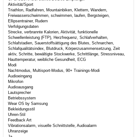
Aktivität/Sport
Triathlon, Radfahren, Mountainbiken, Klettern, Wandern,
Freiwasserschwimmen, schwimmen, laufen, Bergsteigen,
Ellipsentrainer, Rudern
Verfolgungsdaten
Strecke, verbrannte Kalorien, Aktivität, funktionelle
Schwellenleistung (FTP), Herzfrequenz, Schlafverhalten,
Schlafstadien, Sauerstoffsättigung des Blutes, Schnarchen,
Schlafqualitätsindex, Blutdruck, Körperzusammensetzung, Zeit
aktiv, Schritte, bewältigte Stockwerke, Schrittlänge, Stressniveau,
Hauttemperatur, weibliche Gesundheit, ECG
Modi
Nachtmodus, Multisport-Modus, 90+ Trainings-Modi
Audioeingang
Mikrofon
Audioausgang
Lautsprecher
Betriebssystem
Wear OS by Samsung
Bekleidungsstil
Uhren-Stil
Feedback Art
Vibrationsalarm, visuelle Schnittstelle, Audioalarm
Uhranzeige
Ja