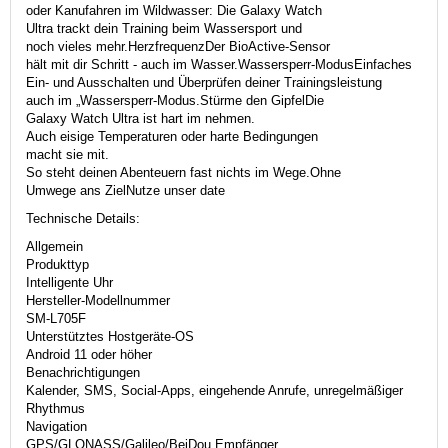
oder Kanufahren im Wildwasser: Die Galaxy Watch
Ultra trackt dein Training beim Wassersport und
noch vieles mehr.HerzfrequenzDer BioActive-Sensor
hält mit dir Schritt - auch im Wasser.Wassersperr-ModusEinfaches
Ein- und Ausschalten und Überprüfen deiner Trainingsleistung
auch im „Wassersperr-Modus.Stürme den GipfelDie
Galaxy Watch Ultra ist hart im nehmen.
Auch eisige Temperaturen oder harte Bedingungen
macht sie mit.
So steht deinen Abenteuern fast nichts im Wege.Ohne
Umwege ans ZielNutze unser date
Technische Details:
Allgemein
Produkttyp
Intelligente Uhr
Hersteller-Modellnummer
SM-L705F
Unterstütztes Hostgeräte-OS
Android 11 oder höher
Benachrichtigungen
Kalender, SMS, Social-Apps, eingehende Anrufe, unregelmäßiger
Rhythmus
Navigation
GPS/GLONASS/Galileo/BeiDou Empfänger